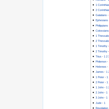
1 Corinthia
2 Corinthia
Galatians
Ephesians
Philippians
Colossians
1 Thessalo
2 Thessalo
1 Timothy
2 Timothy
Titus
-
1
2
Philemon
-
Hebrews
-
James
-
1
1 Peter
-
1
2 Peter
-
1
1 John
-
1
2 John
-
1
3 John
-
1
Jude
-
1
Revelation