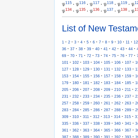
115
116
117
118
119
1
𝔓
·
𝔓
·
𝔓
·
𝔓
·
𝔓
·
𝔓
134
135
136
137
138
1
𝔓
·
𝔓
·
𝔓
·
𝔓
·
𝔓
·
𝔓
List of New Testam
·
·
·
·
·
·
·
·
·
·
·
1
2
3
4
5
6
7
8
9
10
11
12
·
·
·
·
·
·
·
·
·
36
37
38
39
40
41
42
43
44
·
·
·
·
·
·
·
·
·
69
70
71
72
73
74
75
76
77
·
·
·
·
·
·
·
101
102
103
104
105
106
107
1
·
·
·
·
·
·
·
127
128
129
130
131
132
133
1
·
·
·
·
·
·
·
153
154
155
156
157
158
159
1
·
·
·
·
·
·
·
179
180
181
182
183
184
185
1
·
·
·
·
·
·
·
205
206
207
208
209
210
211
2
·
·
·
·
·
·
·
231
232
233
234
235
236
237
2
·
·
·
·
·
·
·
257
258
259
260
261
262
263
2
·
·
·
·
·
·
·
283
284
285
286
287
288
289
2
·
·
·
·
·
·
·
309
310
311
312
313
314
315
3
·
·
·
·
·
·
·
335
336
337
338
339
340
341
3
·
·
·
·
·
·
·
361
362
363
364
365
366
367
3
·
·
·
·
·
·
·
387
388
389
390
391
392
393
3