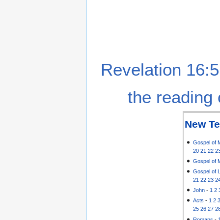
Revelation 16:5
the reading 
New Te
Gospel of 
20
21
22
2
Gospel of 
Gospel of 
21
22
23
2
John
-
1
2
Acts
-
1
2
25
26
27
2
Romans
-