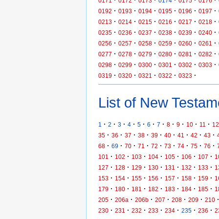
·
·
·
·
·
·
0171
0172
0173
0174
0175
0176
·
·
·
·
·
·
0192
0193
0194
0195
0196
0197
·
·
·
·
·
·
0213
0214
0215
0216
0217
0218
·
·
·
·
·
·
0235
0236
0237
0238
0239
0240
·
·
·
·
·
·
0256
0257
0258
0259
0260
0261
·
·
·
·
·
·
0277
0278
0279
0280
0281
0282
·
·
·
·
·
·
0298
0299
0300
0301
0302
0303
·
·
·
·
·
0319
0320
0321
0322
0323
List of New Testame
·
·
·
·
·
·
·
·
·
·
·
1
2
3
4
5
6
7
8
9
10
11
12
·
·
·
·
·
·
·
·
·
35
36
37
38
39
40
41
42
43
·
·
·
·
·
·
·
·
·
68
69
70
71
72
73
74
75
76
·
·
·
·
·
·
·
101
102
103
104
105
106
107
1
·
·
·
·
·
·
·
127
128
129
130
131
132
133
1
·
·
·
·
·
·
·
153
154
155
156
157
158
159
1
·
·
·
·
·
·
·
179
180
181
182
183
184
185
1
·
·
·
·
·
·
205
206a
206b
207
208
209
210
·
·
·
·
·
·
·
230
231
232
233
234
235
236
2