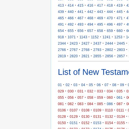
·
·
·
·
·
·
·
413
414
415
416
417
418
419
4
·
·
·
·
·
·
·
439
440
441
442
443
444
445
4
·
·
·
·
·
·
·
465
466
467
468
469
470
471
4
·
·
·
·
·
·
·
491
492
493
494
495
496
497
4
·
·
·
·
·
·
·
654
655
656
657
658
659
660
6
·
·
·
·
·
·
918
1071
1143
1152
1241
1253
1
·
·
·
·
·
·
2344
2423
2427
2437
2444
2445
·
·
·
·
·
·
2766
2767
2768
2793
2802
2803
·
·
·
·
·
·
2819
2820
2821
2855
2856
2857
List of New Testam
·
·
·
·
·
·
·
·
·
01
02
03
04
05
06
07
08
09
·
·
·
·
·
·
·
029
030
031
032
033
034
035
0
·
·
·
·
·
·
·
055
056
057
058
059
060
061
0
·
·
·
·
·
·
·
081
082
083
084
085
086
087
0
·
·
·
·
·
·
0106
0107
0108
0109
0110
0111
·
·
·
·
·
·
0128
0129
0130
0131
0132
0134
·
·
·
·
·
·
0150
0151
0152
0153
0154
0155