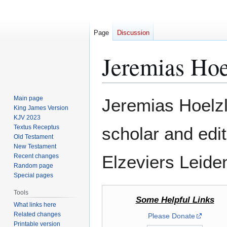
Page
Discussion
Jeremias Hoe
Jump
Jump
Main page
Jeremias Hoelz
to
to
King James Version
KJV 2023
navigation
search
Textus Receptus
scholar and edit
Old Testament
New Testament
Elzeviers Leid
Recent changes
Random page
Special pages
Tools
Some Helpful Links
What links here
Related changes
Please Donate
Printable version