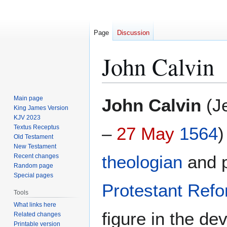
Page
Discussion
John Calvin
Jump
Jump
Main page
John Calvin
(Je
to
to
King James Version
KJV 2023
navigation
search
Textus Receptus
–
27 May
1564
)
Old Testament
New Testament
theologian
and p
Recent changes
Random page
Special pages
Protestant Refo
Tools
What links here
figure in the de
Related changes
Printable version