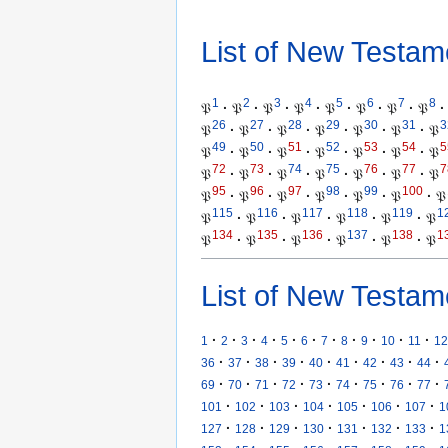
List of New Testam
1
2
3
4
5
6
7
8
𝔓
·
𝔓
·
𝔓
·
𝔓
·
𝔓
·
𝔓
·
𝔓
·
𝔓
·
26
27
28
29
30
31
3
𝔓
·
𝔓
·
𝔓
·
𝔓
·
𝔓
·
𝔓
·
𝔓
49
50
51
52
53
54
5
𝔓
·
𝔓
·
𝔓
·
𝔓
·
𝔓
·
𝔓
·
𝔓
72
73
74
75
76
77
7
𝔓
·
𝔓
·
𝔓
·
𝔓
·
𝔓
·
𝔓
·
𝔓
95
96
97
98
99
100
𝔓
·
𝔓
·
𝔓
·
𝔓
·
𝔓
·
𝔓
·
𝔓
115
116
117
118
119
1
𝔓
·
𝔓
·
𝔓
·
𝔓
·
𝔓
·
𝔓
134
135
136
137
138
1
𝔓
·
𝔓
·
𝔓
·
𝔓
·
𝔓
·
𝔓
List of New Testam
·
·
·
·
·
·
·
·
·
·
·
1
2
3
4
5
6
7
8
9
10
11
12
·
·
·
·
·
·
·
·
·
36
37
38
39
40
41
42
43
44
·
·
·
·
·
·
·
·
·
69
70
71
72
73
74
75
76
77
·
·
·
·
·
·
·
101
102
103
104
105
106
107
1
·
·
·
·
·
·
·
127
128
129
130
131
132
133
1