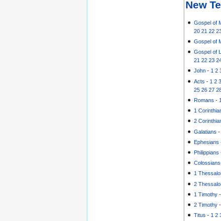
New Te
Gospel of 
20
21
22
2
Gospel of 
Gospel of 
21
22
23
2
John
-
1
2
Acts
-
1
2
25
26
27
2
Romans
-
1 Corinthia
2 Corinthia
Galatians
Ephesians
Philippians
Colossians
1 Thessalo
2 Thessalo
1 Timothy
2 Timothy
Titus
-
1
2