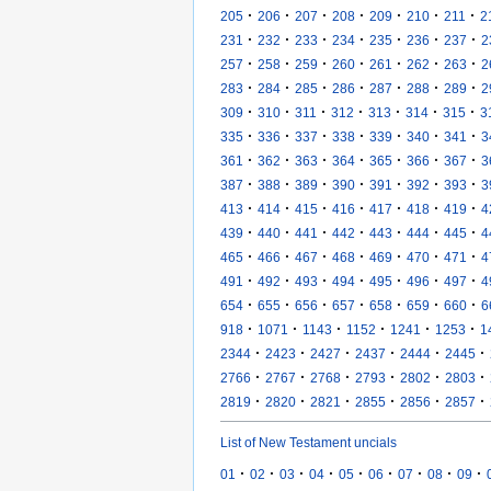
·
·
·
·
·
·
·
205
206
207
208
209
210
211
2
·
·
·
·
·
·
·
231
232
233
234
235
236
237
2
·
·
·
·
·
·
·
257
258
259
260
261
262
263
2
·
·
·
·
·
·
·
283
284
285
286
287
288
289
2
·
·
·
·
·
·
·
309
310
311
312
313
314
315
3
·
·
·
·
·
·
·
335
336
337
338
339
340
341
3
·
·
·
·
·
·
·
361
362
363
364
365
366
367
3
·
·
·
·
·
·
·
387
388
389
390
391
392
393
3
·
·
·
·
·
·
·
413
414
415
416
417
418
419
4
·
·
·
·
·
·
·
439
440
441
442
443
444
445
4
·
·
·
·
·
·
·
465
466
467
468
469
470
471
4
·
·
·
·
·
·
·
491
492
493
494
495
496
497
4
·
·
·
·
·
·
·
654
655
656
657
658
659
660
6
·
·
·
·
·
·
918
1071
1143
1152
1241
1253
1
·
·
·
·
·
·
2344
2423
2427
2437
2444
2445
·
·
·
·
·
·
2766
2767
2768
2793
2802
2803
·
·
·
·
·
·
2819
2820
2821
2855
2856
2857
List of New Testament uncials
·
·
·
·
·
·
·
·
·
01
02
03
04
05
06
07
08
09