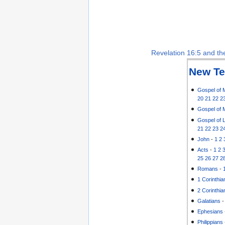
Revelation 16:5 and the
New Te
Gospel of 
20
21
22
2
Gospel of 
Gospel of 
21
22
23
2
John
-
1
2
Acts
-
1
2
25
26
27
2
Romans
-
1 Corinthia
2 Corinthia
Galatians
Ephesians
Philippians