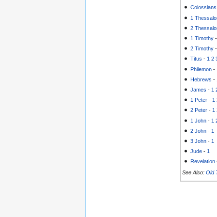
Colossians
1 Thessalo
2 Thessalo
1 Timothy
2 Timothy
Titus
-
1
2
Philemon
-
Hebrews
-
James
-
1
1 Peter
-
1
2 Peter
-
1
1 John
-
1
2 John
-
1
3 John
-
1
Jude
-
1
Revelation
See Also:
Old 