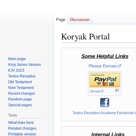
Page
Discussion
Koryak Portal
Jump
Jump
Some Helpful Links
to
to
Main page
navigation
search
King James Version
Please Donate
KJV 2023
Textus Receptus
Old Testament
New Testament
Donate
Recent changes
Random page
Special pages
Textus Receptus Academy Facebook
Tools
What links here
Related changes
Internal Links
Printable version