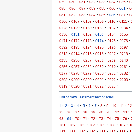
·
·
·
·
·
·
·
029
030
031
032
033
034
035
0
·
·
·
·
·
·
·
055
056
057
058
059
060
061
0
·
·
·
·
·
·
·
081
082
083
084
085
086
087
0
·
·
·
·
·
·
0106
0107
0108
0109
0110
0111
·
·
·
·
·
·
0128
0129
0130
0131
0132
0134
·
·
·
·
·
·
0150
0151
0152
0153
0154
0155
·
·
·
·
·
·
0171
0172
0173
0174
0175
0176
·
·
·
·
·
·
0192
0193
0194
0195
0196
0197
·
·
·
·
·
·
0213
0214
0215
0216
0217
0218
·
·
·
·
·
·
0235
0236
0237
0238
0239
0240
·
·
·
·
·
·
0256
0257
0258
0259
0260
0261
·
·
·
·
·
·
0277
0278
0279
0280
0281
0282
·
·
·
·
·
·
0298
0299
0300
0301
0302
0303
·
·
·
·
·
0319
0320
0321
0322
0323
List of New Testament lectionaries
·
·
·
·
·
·
·
·
·
·
·
1
2
3
4
5
6
7
8
9
10
11
12
·
·
·
·
·
·
·
·
·
35
36
37
38
39
40
41
42
43
·
·
·
·
·
·
·
·
·
68
69
70
71
72
73
74
75
76
·
·
·
·
·
·
·
101
102
103
104
105
106
107
1
·
·
·
·
·
·
·
127
128
129
130
131
132
133
1