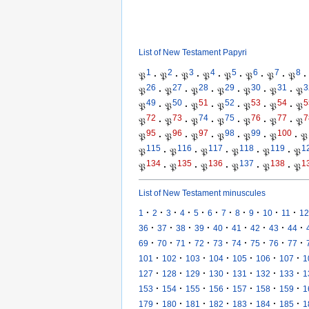
List of New Testament Papyri
1
2
3
4
5
6
7
8
𝔓
·
𝔓
·
𝔓
·
𝔓
·
𝔓
·
𝔓
·
𝔓
·
𝔓
·
26
27
28
29
30
31
3
𝔓
·
𝔓
·
𝔓
·
𝔓
·
𝔓
·
𝔓
·
𝔓
49
50
51
52
53
54
5
𝔓
·
𝔓
·
𝔓
·
𝔓
·
𝔓
·
𝔓
·
𝔓
72
73
74
75
76
77
7
𝔓
·
𝔓
·
𝔓
·
𝔓
·
𝔓
·
𝔓
·
𝔓
95
96
97
98
99
100
𝔓
·
𝔓
·
𝔓
·
𝔓
·
𝔓
·
𝔓
·
𝔓
115
116
117
118
119
1
𝔓
·
𝔓
·
𝔓
·
𝔓
·
𝔓
·
𝔓
134
135
136
137
138
1
𝔓
·
𝔓
·
𝔓
·
𝔓
·
𝔓
·
𝔓
List of New Testament minuscules
·
·
·
·
·
·
·
·
·
·
·
1
2
3
4
5
6
7
8
9
10
11
12
·
·
·
·
·
·
·
·
·
36
37
38
39
40
41
42
43
44
·
·
·
·
·
·
·
·
·
69
70
71
72
73
74
75
76
77
·
·
·
·
·
·
·
101
102
103
104
105
106
107
1
·
·
·
·
·
·
·
127
128
129
130
131
132
133
1
·
·
·
·
·
·
·
153
154
155
156
157
158
159
1
·
·
·
·
·
·
·
179
180
181
182
183
184
185
1