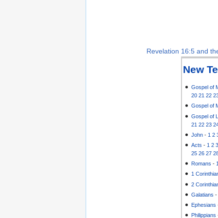
Revelation 16:5 and the
New Te
Gospel of 
20
21
22
2
Gospel of 
Gospel of 
21
22
23
2
John
-
1
2
Acts
-
1
2
25
26
27
2
Romans
-
1 Corinthia
2 Corinthia
Galatians
Ephesians
Philippians