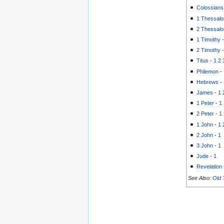
Colossians
1 Thessalo
2 Thessalo
1 Timothy
2 Timothy
Titus
-
1
2
Philemon
-
Hebrews
-
James
-
1
1 Peter
-
1
2 Peter
-
1
1 John
-
1
2 John
-
1
3 John
-
1
Jude
-
1
Revelation
See Also:
Old 