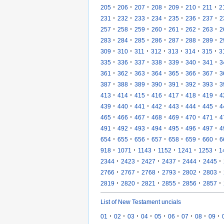
·
·
·
·
·
·
·
205
206
207
208
209
210
211
2
·
·
·
·
·
·
·
231
232
233
234
235
236
237
2
·
·
·
·
·
·
·
257
258
259
260
261
262
263
2
·
·
·
·
·
·
·
283
284
285
286
287
288
289
2
·
·
·
·
·
·
·
309
310
311
312
313
314
315
3
·
·
·
·
·
·
·
335
336
337
338
339
340
341
3
·
·
·
·
·
·
·
361
362
363
364
365
366
367
3
·
·
·
·
·
·
·
387
388
389
390
391
392
393
3
·
·
·
·
·
·
·
413
414
415
416
417
418
419
4
·
·
·
·
·
·
·
439
440
441
442
443
444
445
4
·
·
·
·
·
·
·
465
466
467
468
469
470
471
4
·
·
·
·
·
·
·
491
492
493
494
495
496
497
4
·
·
·
·
·
·
·
654
655
656
657
658
659
660
6
·
·
·
·
·
·
918
1071
1143
1152
1241
1253
1
·
·
·
·
·
·
2344
2423
2427
2437
2444
2445
·
·
·
·
·
·
2766
2767
2768
2793
2802
2803
·
·
·
·
·
·
2819
2820
2821
2855
2856
2857
List of New Testament uncials
·
·
·
·
·
·
·
·
·
01
02
03
04
05
06
07
08
09