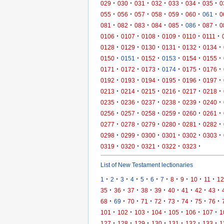
·
·
·
·
·
·
·
029
030
031
032
033
034
035
0
·
·
·
·
·
·
·
055
056
057
058
059
060
061
0
·
·
·
·
·
·
·
081
082
083
084
085
086
087
0
·
·
·
·
·
·
0106
0107
0108
0109
0110
0111
·
·
·
·
·
·
0128
0129
0130
0131
0132
0134
·
·
·
·
·
·
0150
0151
0152
0153
0154
0155
·
·
·
·
·
·
0171
0172
0173
0174
0175
0176
·
·
·
·
·
·
0192
0193
0194
0195
0196
0197
·
·
·
·
·
·
0213
0214
0215
0216
0217
0218
·
·
·
·
·
·
0235
0236
0237
0238
0239
0240
·
·
·
·
·
·
0256
0257
0258
0259
0260
0261
·
·
·
·
·
·
0277
0278
0279
0280
0281
0282
·
·
·
·
·
·
0298
0299
0300
0301
0302
0303
·
·
·
·
·
0319
0320
0321
0322
0323
List of New Testament lectionaries
·
·
·
·
·
·
·
·
·
·
·
1
2
3
4
5
6
7
8
9
10
11
12
·
·
·
·
·
·
·
·
·
35
36
37
38
39
40
41
42
43
·
·
·
·
·
·
·
·
·
68
69
70
71
72
73
74
75
76
·
·
·
·
·
·
·
101
102
103
104
105
106
107
1
·
·
·
·
·
·
·
127
128
129
130
131
132
133
1