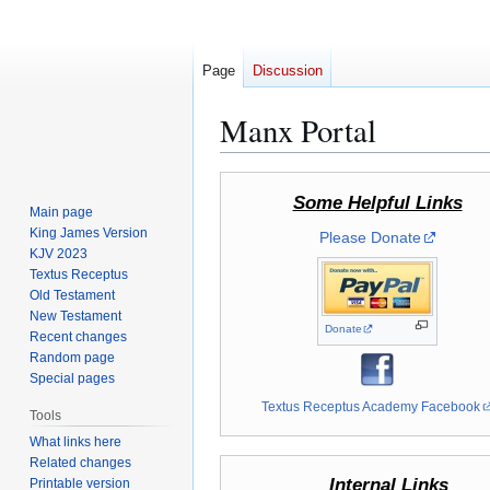
Page
Discussion
Manx Portal
Jump
Jump
Some Helpful Links
to
to
Main page
navigation
search
King James Version
Please Donate
KJV 2023
Textus Receptus
Old Testament
New Testament
Donate
Recent changes
Random page
Special pages
Textus Receptus Academy Facebook
Tools
What links here
Related changes
Internal Links
Printable version