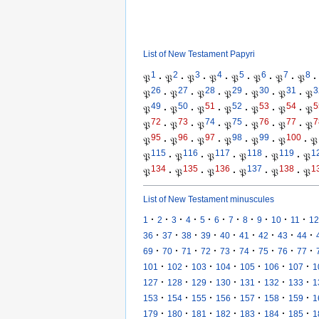
List of New Testament Papyri
1
2
3
4
5
6
7
8
𝔓
·
𝔓
·
𝔓
·
𝔓
·
𝔓
·
𝔓
·
𝔓
·
𝔓
·
26
27
28
29
30
31
3
𝔓
·
𝔓
·
𝔓
·
𝔓
·
𝔓
·
𝔓
·
𝔓
49
50
51
52
53
54
5
𝔓
·
𝔓
·
𝔓
·
𝔓
·
𝔓
·
𝔓
·
𝔓
72
73
74
75
76
77
7
𝔓
·
𝔓
·
𝔓
·
𝔓
·
𝔓
·
𝔓
·
𝔓
95
96
97
98
99
100
𝔓
·
𝔓
·
𝔓
·
𝔓
·
𝔓
·
𝔓
·
𝔓
115
116
117
118
119
1
𝔓
·
𝔓
·
𝔓
·
𝔓
·
𝔓
·
𝔓
134
135
136
137
138
1
𝔓
·
𝔓
·
𝔓
·
𝔓
·
𝔓
·
𝔓
List of New Testament minuscules
·
·
·
·
·
·
·
·
·
·
·
1
2
3
4
5
6
7
8
9
10
11
12
·
·
·
·
·
·
·
·
·
36
37
38
39
40
41
42
43
44
·
·
·
·
·
·
·
·
·
69
70
71
72
73
74
75
76
77
·
·
·
·
·
·
·
101
102
103
104
105
106
107
1
·
·
·
·
·
·
·
127
128
129
130
131
132
133
1
·
·
·
·
·
·
·
153
154
155
156
157
158
159
1
·
·
·
·
·
·
·
179
180
181
182
183
184
185
1