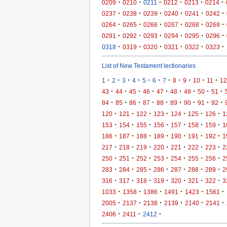
·
·
·
·
·
·
0209
0210
0211
0212
0213
0214
·
·
·
·
·
·
0237
0238
0239
0240
0241
0242
·
·
·
·
·
·
0264
0265
0266
0267
0268
0269
·
·
·
·
·
·
0291
0292
0293
0294
0295
0296
·
·
·
·
·
·
0318
0319
0320
0321
0322
0323
List of New Testament lectionaries
·
·
·
·
·
·
·
·
·
·
·
1
2
3
4
5
6
7
8
9
10
11
12
·
·
·
·
·
·
·
·
·
43
44
45
46
47
48
49
50
51
·
·
·
·
·
·
·
·
·
84
85
86
87
88
89
90
91
92
·
·
·
·
·
·
·
120
121
122
123
124
125
126
1
·
·
·
·
·
·
·
153
154
155
156
157
158
159
1
·
·
·
·
·
·
·
186
187
188
189
190
191
192
1
·
·
·
·
·
·
·
217
218
219
220
221
222
223
2
·
·
·
·
·
·
·
250
251
252
253
254
255
256
2
·
·
·
·
·
·
·
283
284
285
286
287
288
289
2
·
·
·
·
·
·
·
316
317
318
319
320
321
322
3
·
·
·
·
·
·
1033
1358
1386
1491
1423
1561
·
·
·
·
·
·
2005
2137
2138
2139
2140
2141
·
·
·
2406
2411
2412