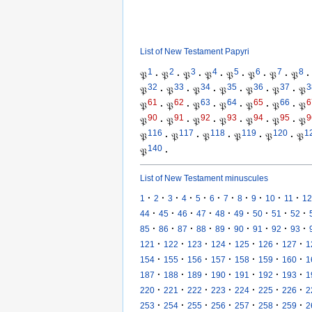
List of New Testament Papyri
1
2
3
4
5
6
7
8
𝔓
·
𝔓
·
𝔓
·
𝔓
·
𝔓
·
𝔓
·
𝔓
·
𝔓
·
32
33
34
35
36
37
3
𝔓
·
𝔓
·
𝔓
·
𝔓
·
𝔓
·
𝔓
·
𝔓
61
62
63
64
65
66
6
𝔓
·
𝔓
·
𝔓
·
𝔓
·
𝔓
·
𝔓
·
𝔓
90
91
92
93
94
95
9
𝔓
·
𝔓
·
𝔓
·
𝔓
·
𝔓
·
𝔓
·
𝔓
116
117
118
119
120
1
𝔓
·
𝔓
·
𝔓
·
𝔓
·
𝔓
·
𝔓
140
𝔓
·
List of New Testament minuscules
·
·
·
·
·
·
·
·
·
·
·
1
2
3
4
5
6
7
8
9
10
11
12
·
·
·
·
·
·
·
·
·
44
45
46
47
48
49
50
51
52
·
·
·
·
·
·
·
·
·
85
86
87
88
89
90
91
92
93
·
·
·
·
·
·
·
121
122
123
124
125
126
127
1
·
·
·
·
·
·
·
154
155
156
157
158
159
160
1
·
·
·
·
·
·
·
187
188
189
190
191
192
193
1
·
·
·
·
·
·
·
220
221
222
223
224
225
226
2
·
·
·
·
·
·
·
253
254
255
256
257
258
259
2