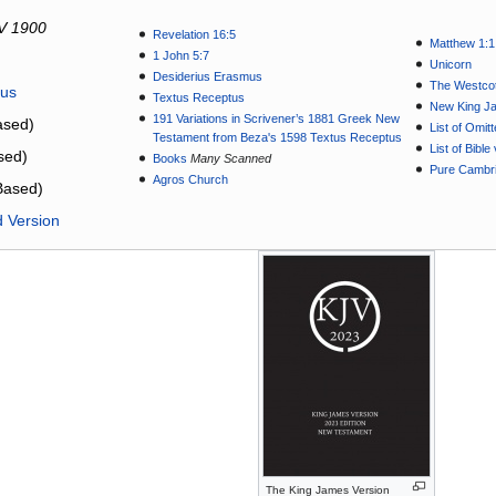
V 1900
Revelation 16:5
Matthew 1:1
1 John 5:7
Unicorn
Desiderius Erasmus
The Westcot
tus
Textus Receptus
New King J
191 Variations in Scrivener’s 1881 Greek New
sed)
List of Omit
Testament from Beza's 1598 Textus Receptus
List of Bibl
sed)
Books
Many Scanned
Pure Cambri
Agros Church
Based)
d Version
The King James Version