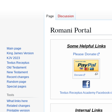
Page
Discussion
Romani Portal
Jump
Jump
Some Helpful Links
to
to
Main page
navigation
search
King James Version
Please Donate
KJV 2023
Textus Receptus
Old Testament
New Testament
Donate
Recent changes
Random page
Special pages
Textus Receptus Academy Facebook
Tools
What links here
Related changes
Internal Links
Printable version