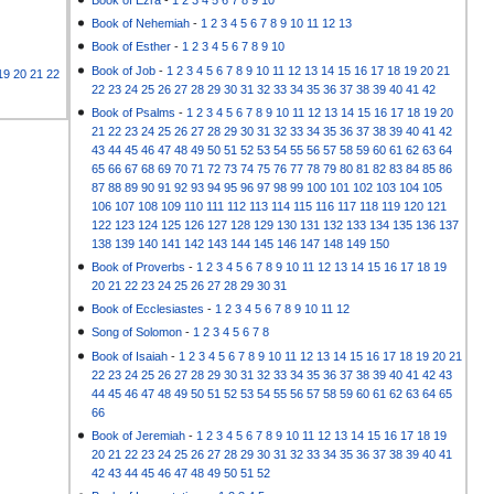
Book of Nehemiah
-
1
2
3
4
5
6
7
8
9
10
11
12
13
Book of Esther
-
1
2
3
4
5
6
7
8
9
10
Book of Job
-
1
2
3
4
5
6
7
8
9
10
11
12
13
14
15
16
17
18
19
20
21
19
20
21
22
22
23
24
25
26
27
28
29
30
31
32
33
34
35
36
37
38
39
40
41
42
Book of Psalms
-
1
2
3
4
5
6
7
8
9
10
11
12
13
14
15
16
17
18
19
20
21
22
23
24
25
26
27
28
29
30
31
32
33
34
35
36
37
38
39
40
41
42
43
44
45
46
47
48
49
50
51
52
53
54
55
56
57
58
59
60
61
62
63
64
65
66
67
68
69
70
71
72
73
74
75
76
77
78
79
80
81
82
83
84
85
86
87
88
89
90
91
92
93
94
95
96
97
98
99
100
101
102
103
104
105
106
107
108
109
110
111
112
113
114
115
116
117
118
119
120
121
122
123
124
125
126
127
128
129
130
131
132
133
134
135
136
137
138
139
140
141
142
143
144
145
146
147
148
149
150
Book of Proverbs
-
1
2
3
4
5
6
7
8
9
10
11
12
13
14
15
16
17
18
19
20
21
22
23
24
25
26
27
28
29
30
31
Book of Ecclesiastes
-
1
2
3
4
5
6
7
8
9
10
11
12
Song of Solomon
-
1
2
3
4
5
6
7
8
Book of Isaiah
-
1
2
3
4
5
6
7
8
9
10
11
12
13
14
15
16
17
18
19
20
21
22
23
24
25
26
27
28
29
30
31
32
33
34
35
36
37
38
39
40
41
42
43
44
45
46
47
48
49
50
51
52
53
54
55
56
57
58
59
60
61
62
63
64
65
66
Book of Jeremiah
-
1
2
3
4
5
6
7
8
9
10
11
12
13
14
15
16
17
18
19
20
21
22
23
24
25
26
27
28
29
30
31
32
33
34
35
36
37
38
39
40
41
42
43
44
45
46
47
48
49
50
51
52