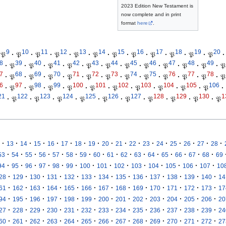
2023 Edition New Testament is
now complete and in print
format
here
.
9
10
11
12
13
14
15
16
17
18
19
20
𝔓
·
𝔓
·
𝔓
·
𝔓
·
𝔓
·
𝔓
·
𝔓
·
𝔓
·
𝔓
·
𝔓
·
𝔓
·
𝔓
·
8
39
40
41
42
43
44
45
46
47
48
49
·
𝔓
·
𝔓
·
𝔓
·
𝔓
·
𝔓
·
𝔓
·
𝔓
·
𝔓
·
𝔓
·
𝔓
·
𝔓
·
𝔓
7
68
69
70
71
72
73
74
75
76
77
78
·
𝔓
·
𝔓
·
𝔓
·
𝔓
·
𝔓
·
𝔓
·
𝔓
·
𝔓
·
𝔓
·
𝔓
·
𝔓
·
𝔓
6
97
98
99
100
101
102
103
104
105
106
·
𝔓
·
𝔓
·
𝔓
·
𝔓
·
𝔓
·
𝔓
·
𝔓
·
𝔓
·
𝔓
·
𝔓
·
21
122
123
124
125
126
127
128
129
130
1
·
𝔓
·
𝔓
·
𝔓
·
𝔓
·
𝔓
·
𝔓
·
𝔓
·
𝔓
·
𝔓
·
𝔓
·
·
·
·
·
·
·
·
·
·
·
·
·
·
·
·
·
13
14
15
16
17
18
19
20
21
22
23
24
25
26
27
28
·
·
·
·
·
·
·
·
·
·
·
·
·
·
·
·
53
54
55
56
57
58
59
60
61
62
63
64
65
66
67
68
69
·
·
·
·
·
·
·
·
·
·
·
·
·
·
94
95
96
97
98
99
100
101
102
103
104
105
106
107
10
·
·
·
·
·
·
·
·
·
·
·
·
·
28
129
130
131
132
133
134
135
136
137
138
139
140
14
·
·
·
·
·
·
·
·
·
·
·
·
·
61
162
163
164
165
166
167
168
169
170
171
172
173
17
·
·
·
·
·
·
·
·
·
·
·
·
·
94
195
196
197
198
199
200
201
202
203
204
205
206
20
·
·
·
·
·
·
·
·
·
·
·
·
·
27
228
229
230
231
232
233
234
235
236
237
238
239
24
·
·
·
·
·
·
·
·
·
·
·
·
·
60
261
262
263
264
265
266
267
268
269
270
271
272
27