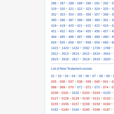
·
·
·
·
·
·
·
286
287
288
289
290
291
292
2
·
·
·
·
·
·
·
319
320
321
322
323
324
325
3
·
·
·
·
·
·
·
352
353
354
355
356
357
358
3
·
·
·
·
·
·
·
385
386
387
388
389
390
391
3
·
·
·
·
·
·
·
418
419
420
421
422
423
424
4
·
·
·
·
·
·
·
451
452
453
454
455
456
457
4
·
·
·
·
·
·
·
484
485
486
487
488
489
490
4
·
·
·
·
·
·
·
654
655
656
657
658
659
660
6
·
·
·
·
·
·
1423
1424
1432
1582
1739
1780
·
·
·
·
·
·
2612
2613
2614
2615
2616
2641
·
·
·
·
·
·
2815
2816
2817
2818
2819
2820
List of New Testament uncials
·
·
·
·
·
·
·
·
·
01
02
03
04
05
06
07
08
09
·
·
·
·
·
·
·
035
036
037
038
039
040
041
0
·
·
·
·
·
·
·
068
069
070
071
072
073
074
0
·
·
·
·
·
·
0100
0101
0102
0103
0104
0105
·
·
·
·
·
·
0127
0128
0129
0130
0131
0132
·
·
·
·
·
·
0155
0156
0157
0158
0159
0160
·
·
·
·
·
·
0182
0183
0184
0185
0186
0187