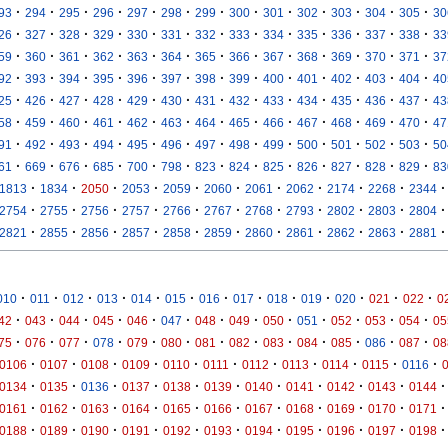
·
·
·
·
·
·
·
·
·
·
·
·
·
93
294
295
296
297
298
299
300
301
302
303
304
305
30
·
·
·
·
·
·
·
·
·
·
·
·
·
26
327
328
329
330
331
332
333
334
335
336
337
338
33
·
·
·
·
·
·
·
·
·
·
·
·
·
59
360
361
362
363
364
365
366
367
368
369
370
371
37
·
·
·
·
·
·
·
·
·
·
·
·
·
92
393
394
395
396
397
398
399
400
401
402
403
404
40
·
·
·
·
·
·
·
·
·
·
·
·
·
25
426
427
428
429
430
431
432
433
434
435
436
437
43
·
·
·
·
·
·
·
·
·
·
·
·
·
58
459
460
461
462
463
464
465
466
467
468
469
470
47
·
·
·
·
·
·
·
·
·
·
·
·
·
91
492
493
494
495
496
497
498
499
500
501
502
503
50
·
·
·
·
·
·
·
·
·
·
·
·
·
61
669
676
685
700
798
823
824
825
826
827
828
829
83
·
·
·
·
·
·
·
·
·
·
·
1813
1834
2050
2053
2059
2060
2061
2062
2174
2268
2344
·
·
·
·
·
·
·
·
·
·
·
2754
2755
2756
2757
2766
2767
2768
2793
2802
2803
2804
·
·
·
·
·
·
·
·
·
·
·
2821
2855
2856
2857
2858
2859
2860
2861
2862
2863
2881
·
·
·
·
·
·
·
·
·
·
·
·
·
010
011
012
013
014
015
016
017
018
019
020
021
022
0
·
·
·
·
·
·
·
·
·
·
·
·
·
42
043
044
045
046
047
048
049
050
051
052
053
054
05
·
·
·
·
·
·
·
·
·
·
·
·
·
75
076
077
078
079
080
081
082
083
084
085
086
087
08
·
·
·
·
·
·
·
·
·
·
·
0106
0107
0108
0109
0110
0111
0112
0113
0114
0115
0116
·
·
·
·
·
·
·
·
·
·
·
0134
0135
0136
0137
0138
0139
0140
0141
0142
0143
0144
·
·
·
·
·
·
·
·
·
·
·
0161
0162
0163
0164
0165
0166
0167
0168
0169
0170
0171
·
·
·
·
·
·
·
·
·
·
·
0188
0189
0190
0191
0192
0193
0194
0195
0196
0197
0198