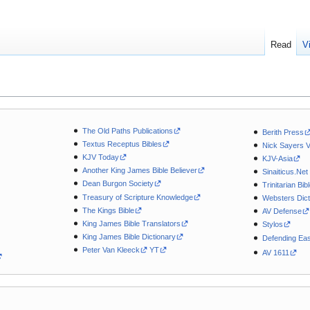
Read
V
The Old Paths Publications
Berith Press
Textus Receptus Bibles
Nick Sayers 
KJV Today
KJV-Asia
Another King James Bible Believer
Sinaiticus.Net
Dean Burgon Society
Trinitarian Bib
Treasury of Scripture Knowledge
Websters Dict
The Kings Bible
AV Defense
King James Bible Translators
Stylos
King James Bible Dictionary
Defending Eas
Peter Van Kleeck
YT
AV 1611