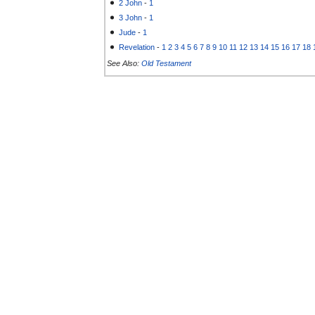
2 John
-
1
3 John
-
1
Jude
-
1
Revelation
-
1
2
3
4
5
6
7
8
9
10
11
12
13
14
15
16
17
18
See Also:
Old Testament