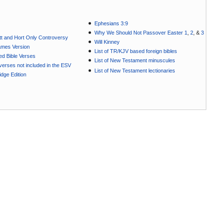
Ephesians 3:9
Why We Should Not Passover Easter 1
,
2
, &
3
t and Hort Only Controversy
Will Kinney
ames Version
List of TR/KJV based foreign bibles
ted Bible Verses
List of New Testament minuscules
e verses not included in the ESV
List of New Testament lectionaries
dge Edition