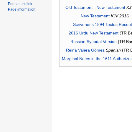
Permanent link
Old Testament
-
New Testament
KJ
Page information
New Testament
KJV 2016
Scrivener's 1894 Textus Recep
2016 Urdu New Testament
(TR Ba
Russian Synodal Version
(TR Ba
Reina Valera Gómez
Spanish
(TR 
Marginal Notes in the 1611 Authorize