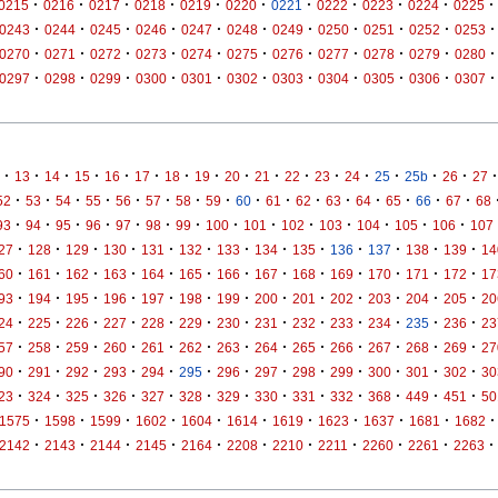
·
·
·
·
·
·
·
·
·
·
·
0215
0216
0217
0218
0219
0220
0221
0222
0223
0224
0225
·
·
·
·
·
·
·
·
·
·
·
0243
0244
0245
0246
0247
0248
0249
0250
0251
0252
0253
·
·
·
·
·
·
·
·
·
·
·
0270
0271
0272
0273
0274
0275
0276
0277
0278
0279
0280
·
·
·
·
·
·
·
·
·
·
·
0297
0298
0299
0300
0301
0302
0303
0304
0305
0306
0307
·
·
·
·
·
·
·
·
·
·
·
·
·
·
·
·
·
13
14
15
16
17
18
19
20
21
22
23
24
25
25b
26
27
·
·
·
·
·
·
·
·
·
·
·
·
·
·
·
·
52
53
54
55
56
57
58
59
60
61
62
63
64
65
66
67
68
·
·
·
·
·
·
·
·
·
·
·
·
·
·
93
94
95
96
97
98
99
100
101
102
103
104
105
106
107
·
·
·
·
·
·
·
·
·
·
·
·
·
27
128
129
130
131
132
133
134
135
136
137
138
139
14
·
·
·
·
·
·
·
·
·
·
·
·
·
60
161
162
163
164
165
166
167
168
169
170
171
172
17
·
·
·
·
·
·
·
·
·
·
·
·
·
93
194
195
196
197
198
199
200
201
202
203
204
205
20
·
·
·
·
·
·
·
·
·
·
·
·
·
24
225
226
227
228
229
230
231
232
233
234
235
236
23
·
·
·
·
·
·
·
·
·
·
·
·
·
57
258
259
260
261
262
263
264
265
266
267
268
269
27
·
·
·
·
·
·
·
·
·
·
·
·
·
90
291
292
293
294
295
296
297
298
299
300
301
302
30
·
·
·
·
·
·
·
·
·
·
·
·
·
23
324
325
326
327
328
329
330
331
332
368
449
451
50
·
·
·
·
·
·
·
·
·
·
·
1575
1598
1599
1602
1604
1614
1619
1623
1637
1681
1682
·
·
·
·
·
·
·
·
·
·
·
2142
2143
2144
2145
2164
2208
2210
2211
2260
2261
2263