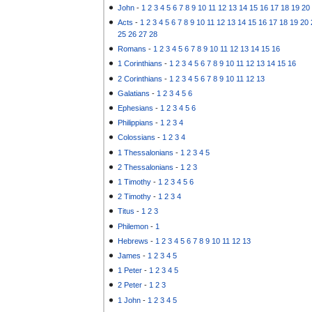
John
-
1
2
3
4
5
6
7
8
9
10
11
12
13
14
15
16
17
18
19
20
Acts
-
1
2
3
4
5
6
7
8
9
10
11
12
13
14
15
16
17
18
19
20
25
26
27
28
Romans
-
1
2
3
4
5
6
7
8
9
10
11
12
13
14
15
16
1 Corinthians
-
1
2
3
4
5
6
7
8
9
10
11
12
13
14
15
16
2 Corinthians
-
1
2
3
4
5
6
7
8
9
10
11
12
13
Galatians
-
1
2
3
4
5
6
Ephesians
-
1
2
3
4
5
6
Philippians
-
1
2
3
4
Colossians
-
1
2
3
4
1 Thessalonians
-
1
2
3
4
5
2 Thessalonians
-
1
2
3
1 Timothy
-
1
2
3
4
5
6
2 Timothy
-
1
2
3
4
Titus
-
1
2
3
Philemon
-
1
Hebrews
-
1
2
3
4
5
6
7
8
9
10
11
12
13
James
-
1
2
3
4
5
1 Peter
-
1
2
3
4
5
2 Peter
-
1
2
3
1 John
-
1
2
3
4
5