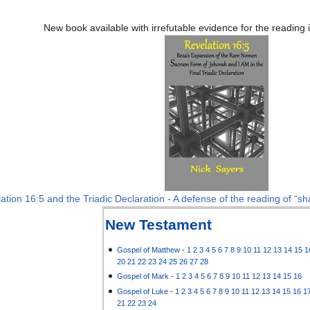
New book available with irrefutable evidence for the reading
ation 16:5 and the Triadic Declaration - A defense of the reading of “sha
New Testament
Gospel of Matthew
-
1
2
3
4
5
6
7
8
9
10
11
12
13
14
15
1
20
21
22
23
24
25
26
27
28
Gospel of Mark
-
1
2
3
4
5
6
7
8
9
10
11
12
13
14
15
16
Gospel of Luke
-
1
2
3
4
5
6
7
8
9
10
11
12
13
14
15
16
1
21
22
23
24