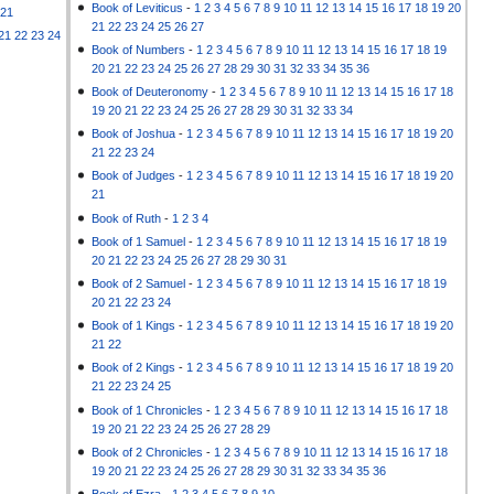
Book of Leviticus
-
1
2
3
4
5
6
7
8
9
10
11
12
13
14
15
16
17
18
19
20
21
21
22
23
24
25
26
27
21
22
23
24
Book of Numbers
-
1
2
3
4
5
6
7
8
9
10
11
12
13
14
15
16
17
18
19
20
21
22
23
24
25
26
27
28
29
30
31
32
33
34
35
36
Book of Deuteronomy
-
1
2
3
4
5
6
7
8
9
10
11
12
13
14
15
16
17
18
19
20
21
22
23
24
25
26
27
28
29
30
31
32
33
34
Book of Joshua
-
1
2
3
4
5
6
7
8
9
10
11
12
13
14
15
16
17
18
19
20
21
22
23
24
Book of Judges
-
1
2
3
4
5
6
7
8
9
10
11
12
13
14
15
16
17
18
19
20
21
Book of Ruth
-
1
2
3
4
Book of 1 Samuel
-
1
2
3
4
5
6
7
8
9
10
11
12
13
14
15
16
17
18
19
20
21
22
23
24
25
26
27
28
29
30
31
Book of 2 Samuel
-
1
2
3
4
5
6
7
8
9
10
11
12
13
14
15
16
17
18
19
20
21
22
23
24
Book of 1 Kings
-
1
2
3
4
5
6
7
8
9
10
11
12
13
14
15
16
17
18
19
20
21
22
Book of 2 Kings
-
1
2
3
4
5
6
7
8
9
10
11
12
13
14
15
16
17
18
19
20
21
22
23
24
25
Book of 1 Chronicles
-
1
2
3
4
5
6
7
8
9
10
11
12
13
14
15
16
17
18
19
20
21
22
23
24
25
26
27
28
29
Book of 2 Chronicles
-
1
2
3
4
5
6
7
8
9
10
11
12
13
14
15
16
17
18
19
20
21
22
23
24
25
26
27
28
29
30
31
32
33
34
35
36
Book of Ezra
-
1
2
3
4
5
6
7
8
9
10