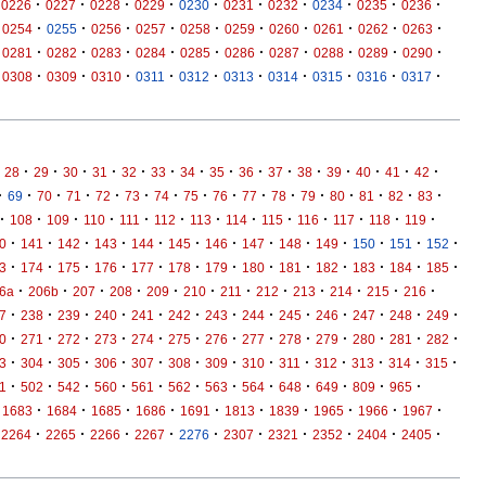
·
·
·
·
·
·
·
·
·
·
0226
0227
0228
0229
0230
0231
0232
0234
0235
0236
·
·
·
·
·
·
·
·
·
·
0254
0255
0256
0257
0258
0259
0260
0261
0262
0263
·
·
·
·
·
·
·
·
·
·
0281
0282
0283
0284
0285
0286
0287
0288
0289
0290
·
·
·
·
·
·
·
·
·
·
0308
0309
0310
0311
0312
0313
0314
0315
0316
0317
·
·
·
·
·
·
·
·
·
·
·
·
·
·
·
28
29
30
31
32
33
34
35
36
37
38
39
40
41
42
·
·
·
·
·
·
·
·
·
·
·
·
·
·
·
·
69
70
71
72
73
74
75
76
77
78
79
80
81
82
83
·
·
·
·
·
·
·
·
·
·
·
·
·
108
109
110
111
112
113
114
115
116
117
118
119
·
·
·
·
·
·
·
·
·
·
·
·
·
0
141
142
143
144
145
146
147
148
149
150
151
152
·
·
·
·
·
·
·
·
·
·
·
·
·
3
174
175
176
177
178
179
180
181
182
183
184
185
·
·
·
·
·
·
·
·
·
·
·
·
6a
206b
207
208
209
210
211
212
213
214
215
216
·
·
·
·
·
·
·
·
·
·
·
·
·
7
238
239
240
241
242
243
244
245
246
247
248
249
·
·
·
·
·
·
·
·
·
·
·
·
·
0
271
272
273
274
275
276
277
278
279
280
281
282
·
·
·
·
·
·
·
·
·
·
·
·
·
3
304
305
306
307
308
309
310
311
312
313
314
315
·
·
·
·
·
·
·
·
·
·
·
·
1
502
542
560
561
562
563
564
648
649
809
965
·
·
·
·
·
·
·
·
·
·
1683
1684
1685
1686
1691
1813
1839
1965
1966
1967
·
·
·
·
·
·
·
·
·
·
2264
2265
2266
2267
2276
2307
2321
2352
2404
2405