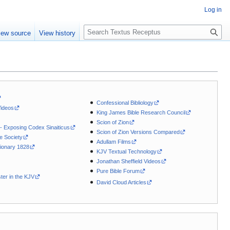
Log in
S
iew source
View history
e
a
r
c
h
Confessional Bibliology
Videos
King James Bible Research Council
Scion of Zion
 - Exposing Codex Sinaiticus
Scion of Zion Versions Compared
le Society
Adullam Films
ionary 1828
KJV Textual Technology
Jonathan Sheffield Videos
Pure Bible Forum
ter in the KJV
David Cloud Articles