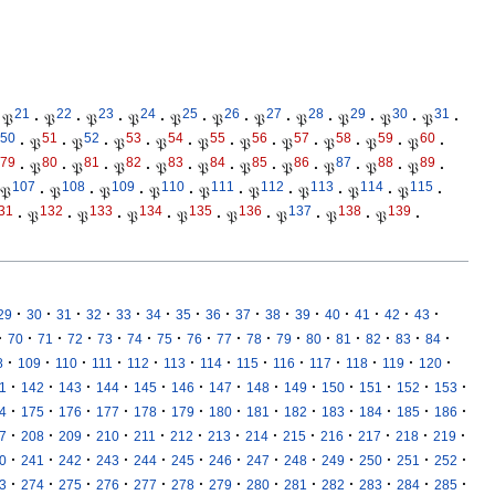
21
22
23
24
25
26
27
28
29
30
31
𝔓
·
𝔓
·
𝔓
·
𝔓
·
𝔓
·
𝔓
·
𝔓
·
𝔓
·
𝔓
·
𝔓
·
𝔓
·
50
51
52
53
54
55
56
57
58
59
60
·
𝔓
·
𝔓
·
𝔓
·
𝔓
·
𝔓
·
𝔓
·
𝔓
·
𝔓
·
𝔓
·
𝔓
·
79
80
81
82
83
84
85
86
87
88
89
·
𝔓
·
𝔓
·
𝔓
·
𝔓
·
𝔓
·
𝔓
·
𝔓
·
𝔓
·
𝔓
·
𝔓
·
107
108
109
110
111
112
113
114
115
𝔓
·
𝔓
·
𝔓
·
𝔓
·
𝔓
·
𝔓
·
𝔓
·
𝔓
·
𝔓
·
31
132
133
134
135
136
137
138
139
·
𝔓
·
𝔓
·
𝔓
·
𝔓
·
𝔓
·
𝔓
·
𝔓
·
𝔓
·
·
·
·
·
·
·
·
·
·
·
·
·
·
·
·
29
30
31
32
33
34
35
36
37
38
39
40
41
42
43
·
·
·
·
·
·
·
·
·
·
·
·
·
·
·
·
70
71
72
73
74
75
76
77
78
79
80
81
82
83
84
·
·
·
·
·
·
·
·
·
·
·
·
·
8
109
110
111
112
113
114
115
116
117
118
119
120
·
·
·
·
·
·
·
·
·
·
·
·
·
1
142
143
144
145
146
147
148
149
150
151
152
153
·
·
·
·
·
·
·
·
·
·
·
·
·
4
175
176
177
178
179
180
181
182
183
184
185
186
·
·
·
·
·
·
·
·
·
·
·
·
·
7
208
209
210
211
212
213
214
215
216
217
218
219
·
·
·
·
·
·
·
·
·
·
·
·
·
0
241
242
243
244
245
246
247
248
249
250
251
252
·
·
·
·
·
·
·
·
·
·
·
·
·
3
274
275
276
277
278
279
280
281
282
283
284
285