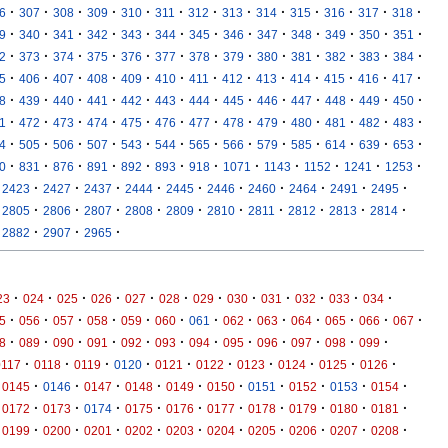
·
·
·
·
·
·
·
·
·
·
·
·
·
6
307
308
309
310
311
312
313
314
315
316
317
318
·
·
·
·
·
·
·
·
·
·
·
·
·
9
340
341
342
343
344
345
346
347
348
349
350
351
·
·
·
·
·
·
·
·
·
·
·
·
·
2
373
374
375
376
377
378
379
380
381
382
383
384
·
·
·
·
·
·
·
·
·
·
·
·
·
5
406
407
408
409
410
411
412
413
414
415
416
417
·
·
·
·
·
·
·
·
·
·
·
·
·
8
439
440
441
442
443
444
445
446
447
448
449
450
·
·
·
·
·
·
·
·
·
·
·
·
·
1
472
473
474
475
476
477
478
479
480
481
482
483
·
·
·
·
·
·
·
·
·
·
·
·
·
4
505
506
507
543
544
565
566
579
585
614
639
653
·
·
·
·
·
·
·
·
·
·
·
·
0
831
876
891
892
893
918
1071
1143
1152
1241
1253
·
·
·
·
·
·
·
·
·
·
2423
2427
2437
2444
2445
2446
2460
2464
2491
2495
·
·
·
·
·
·
·
·
·
·
2805
2806
2807
2808
2809
2810
2811
2812
2813
2814
·
·
·
2882
2907
2965
·
·
·
·
·
·
·
·
·
·
·
·
23
024
025
026
027
028
029
030
031
032
033
034
·
·
·
·
·
·
·
·
·
·
·
·
·
5
056
057
058
059
060
061
062
063
064
065
066
067
·
·
·
·
·
·
·
·
·
·
·
·
8
089
090
091
092
093
094
095
096
097
098
099
·
·
·
·
·
·
·
·
·
·
0117
0118
0119
0120
0121
0122
0123
0124
0125
0126
·
·
·
·
·
·
·
·
·
·
0145
0146
0147
0148
0149
0150
0151
0152
0153
0154
·
·
·
·
·
·
·
·
·
·
0172
0173
0174
0175
0176
0177
0178
0179
0180
0181
·
·
·
·
·
·
·
·
·
·
0199
0200
0201
0202
0203
0204
0205
0206
0207
0208