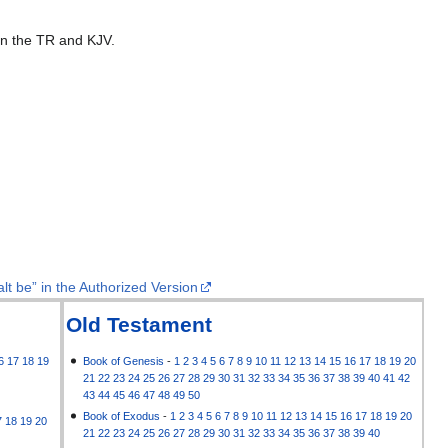
 in the TR and KJV.
lt be” in the Authorized Version
Old Testament
6
17
18
19
Book of Genesis
-
1
2
3
4
5
6
7
8
9
10
11
12
13
14
15
16
17
18
19
20
21
22
23
24
25
26
27
28
29
30
31
32
33
34
35
36
37
38
39
40
41
42
43
44
45
46
47
48
49
50
Book of Exodus
-
1
2
3
4
5
6
7
8
9
10
11
12
13
14
15
16
17
18
19
20
7
18
19
20
21
22
23
24
25
26
27
28
29
30
31
32
33
34
35
36
37
38
39
40