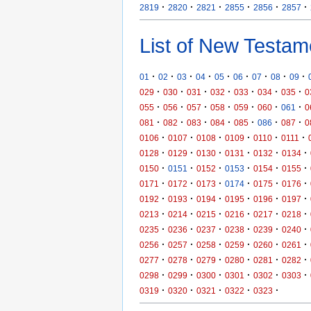
·
·
·
·
·
·
2819
2820
2821
2855
2856
2857
List of New Testam
·
·
·
·
·
·
·
·
·
01
02
03
04
05
06
07
08
09
·
·
·
·
·
·
·
029
030
031
032
033
034
035
0
·
·
·
·
·
·
·
055
056
057
058
059
060
061
0
·
·
·
·
·
·
·
081
082
083
084
085
086
087
0
·
·
·
·
·
·
0106
0107
0108
0109
0110
0111
·
·
·
·
·
·
0128
0129
0130
0131
0132
0134
·
·
·
·
·
·
0150
0151
0152
0153
0154
0155
·
·
·
·
·
·
0171
0172
0173
0174
0175
0176
·
·
·
·
·
·
0192
0193
0194
0195
0196
0197
·
·
·
·
·
·
0213
0214
0215
0216
0217
0218
·
·
·
·
·
·
0235
0236
0237
0238
0239
0240
·
·
·
·
·
·
0256
0257
0258
0259
0260
0261
·
·
·
·
·
·
0277
0278
0279
0280
0281
0282
·
·
·
·
·
·
0298
0299
0300
0301
0302
0303
·
·
·
·
·
0319
0320
0321
0322
0323