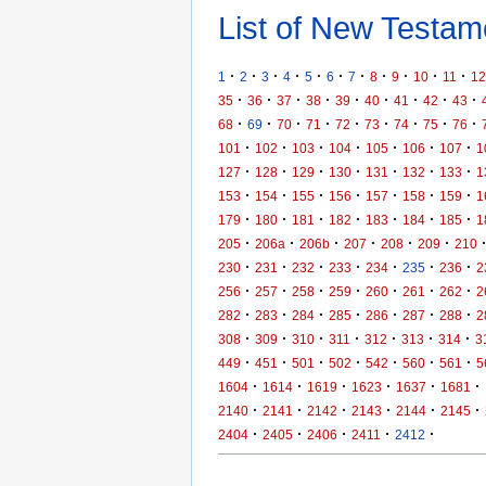
List of New Testame
·
·
·
·
·
·
·
·
·
·
·
1
2
3
4
5
6
7
8
9
10
11
12
·
·
·
·
·
·
·
·
·
35
36
37
38
39
40
41
42
43
·
·
·
·
·
·
·
·
·
68
69
70
71
72
73
74
75
76
·
·
·
·
·
·
·
101
102
103
104
105
106
107
1
·
·
·
·
·
·
·
127
128
129
130
131
132
133
1
·
·
·
·
·
·
·
153
154
155
156
157
158
159
1
·
·
·
·
·
·
·
179
180
181
182
183
184
185
1
·
·
·
·
·
·
205
206a
206b
207
208
209
210
·
·
·
·
·
·
·
230
231
232
233
234
235
236
2
·
·
·
·
·
·
·
256
257
258
259
260
261
262
2
·
·
·
·
·
·
·
282
283
284
285
286
287
288
2
·
·
·
·
·
·
·
308
309
310
311
312
313
314
3
·
·
·
·
·
·
·
449
451
501
502
542
560
561
5
·
·
·
·
·
·
1604
1614
1619
1623
1637
1681
·
·
·
·
·
·
2140
2141
2142
2143
2144
2145
·
·
·
·
·
2404
2405
2406
2411
2412