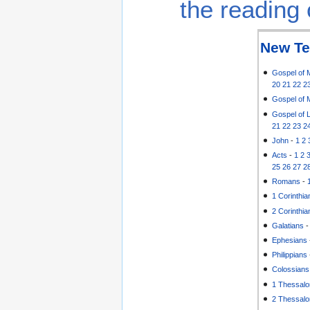
the reading 
New Te
Gospel of 
20
21
22
2
Gospel of 
Gospel of 
21
22
23
2
John
-
1
2
Acts
-
1
2
25
26
27
2
Romans
-
1 Corinthia
2 Corinthia
Galatians
Ephesians
Philippians
Colossians
1 Thessalo
2 Thessalo