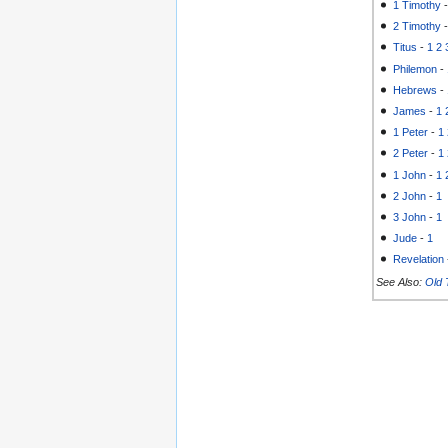
1 Timothy
2 Timothy
Titus
-
1
2
Philemon
-
Hebrews
-
James
-
1
1 Peter
-
1
2 Peter
-
1
1 John
-
1
2 John
-
1
3 John
-
1
Jude
-
1
Revelation
See Also:
Old 