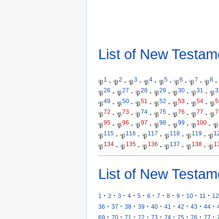
List of New Testam
1
2
3
4
5
6
7
8
𝔓
·
𝔓
·
𝔓
·
𝔓
·
𝔓
·
𝔓
·
𝔓
·
𝔓
·
26
27
28
29
30
31
3
𝔓
·
𝔓
·
𝔓
·
𝔓
·
𝔓
·
𝔓
·
𝔓
49
50
51
52
53
54
5
𝔓
·
𝔓
·
𝔓
·
𝔓
·
𝔓
·
𝔓
·
𝔓
72
73
74
75
76
77
7
𝔓
·
𝔓
·
𝔓
·
𝔓
·
𝔓
·
𝔓
·
𝔓
95
96
97
98
99
100
𝔓
·
𝔓
·
𝔓
·
𝔓
·
𝔓
·
𝔓
·
𝔓
115
116
117
118
119
1
𝔓
·
𝔓
·
𝔓
·
𝔓
·
𝔓
·
𝔓
134
135
136
137
138
1
𝔓
·
𝔓
·
𝔓
·
𝔓
·
𝔓
·
𝔓
List of New Testam
·
·
·
·
·
·
·
·
·
·
·
1
2
3
4
5
6
7
8
9
10
11
12
·
·
·
·
·
·
·
·
·
36
37
38
39
40
41
42
43
44
·
·
·
·
·
·
·
·
·
69
70
71
72
73
74
75
76
77