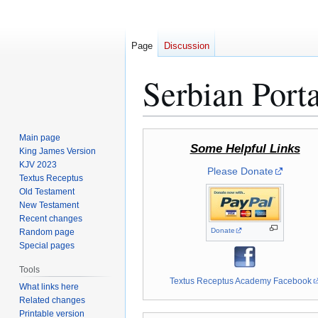
Page
Discussion
Serbian Porta
Jump
Jump
Main page
Some Helpful Links
to
to
King James Version
KJV 2023
navigation
search
Please Donate
Textus Receptus
Old Testament
New Testament
Recent changes
Donate
Random page
Special pages
Tools
Textus Receptus Academy Facebook
What links here
Related changes
Printable version