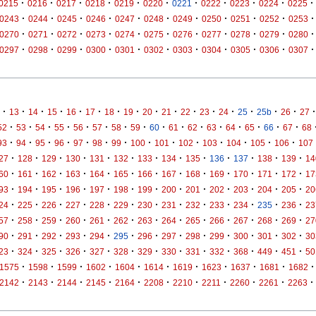
·
·
·
·
·
·
·
·
·
·
·
0215
0216
0217
0218
0219
0220
0221
0222
0223
0224
0225
·
·
·
·
·
·
·
·
·
·
·
0243
0244
0245
0246
0247
0248
0249
0250
0251
0252
0253
·
·
·
·
·
·
·
·
·
·
·
0270
0271
0272
0273
0274
0275
0276
0277
0278
0279
0280
·
·
·
·
·
·
·
·
·
·
·
0297
0298
0299
0300
0301
0302
0303
0304
0305
0306
0307
·
·
·
·
·
·
·
·
·
·
·
·
·
·
·
·
·
13
14
15
16
17
18
19
20
21
22
23
24
25
25b
26
27
·
·
·
·
·
·
·
·
·
·
·
·
·
·
·
·
52
53
54
55
56
57
58
59
60
61
62
63
64
65
66
67
68
·
·
·
·
·
·
·
·
·
·
·
·
·
·
93
94
95
96
97
98
99
100
101
102
103
104
105
106
107
·
·
·
·
·
·
·
·
·
·
·
·
·
27
128
129
130
131
132
133
134
135
136
137
138
139
14
·
·
·
·
·
·
·
·
·
·
·
·
·
60
161
162
163
164
165
166
167
168
169
170
171
172
17
·
·
·
·
·
·
·
·
·
·
·
·
·
93
194
195
196
197
198
199
200
201
202
203
204
205
20
·
·
·
·
·
·
·
·
·
·
·
·
·
24
225
226
227
228
229
230
231
232
233
234
235
236
23
·
·
·
·
·
·
·
·
·
·
·
·
·
57
258
259
260
261
262
263
264
265
266
267
268
269
27
·
·
·
·
·
·
·
·
·
·
·
·
·
90
291
292
293
294
295
296
297
298
299
300
301
302
30
·
·
·
·
·
·
·
·
·
·
·
·
·
23
324
325
326
327
328
329
330
331
332
368
449
451
50
·
·
·
·
·
·
·
·
·
·
·
1575
1598
1599
1602
1604
1614
1619
1623
1637
1681
1682
·
·
·
·
·
·
·
·
·
·
·
2142
2143
2144
2145
2164
2208
2210
2211
2260
2261
2263