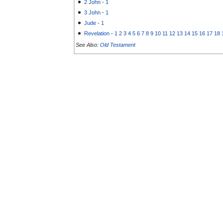
2 John
-
1
3 John
-
1
Jude
-
1
Revelation
-
1
2
3
4
5
6
7
8
9
10
11
12
13
14
15
16
17
18
See Also:
Old Testament