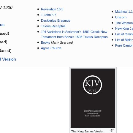
V 1900
Revelation 16:5
Matthew 1:1
1 John 5:7
Unicorn
Desiderius Erasmus
The Westcot
tus
Textus Receptus
New King J
191 Variations in Scrivener’s 1881 Greek New
sed)
List of Omit
Testament from Beza's 1598 Textus Receptus
List of Bibl
sed)
Books
Many Scanned
Pure Cambri
Agros Church
Based)
d Version
The King James Version