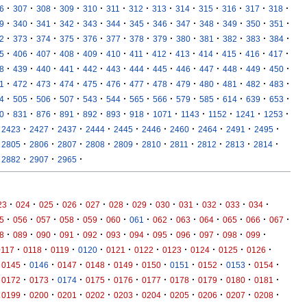
·
·
·
·
·
·
·
·
·
·
·
·
·
6
307
308
309
310
311
312
313
314
315
316
317
318
·
·
·
·
·
·
·
·
·
·
·
·
·
9
340
341
342
343
344
345
346
347
348
349
350
351
·
·
·
·
·
·
·
·
·
·
·
·
·
2
373
374
375
376
377
378
379
380
381
382
383
384
·
·
·
·
·
·
·
·
·
·
·
·
·
5
406
407
408
409
410
411
412
413
414
415
416
417
·
·
·
·
·
·
·
·
·
·
·
·
·
8
439
440
441
442
443
444
445
446
447
448
449
450
·
·
·
·
·
·
·
·
·
·
·
·
·
1
472
473
474
475
476
477
478
479
480
481
482
483
·
·
·
·
·
·
·
·
·
·
·
·
·
4
505
506
507
543
544
565
566
579
585
614
639
653
·
·
·
·
·
·
·
·
·
·
·
·
0
831
876
891
892
893
918
1071
1143
1152
1241
1253
·
·
·
·
·
·
·
·
·
·
2423
2427
2437
2444
2445
2446
2460
2464
2491
2495
·
·
·
·
·
·
·
·
·
·
2805
2806
2807
2808
2809
2810
2811
2812
2813
2814
·
·
·
2882
2907
2965
·
·
·
·
·
·
·
·
·
·
·
·
23
024
025
026
027
028
029
030
031
032
033
034
·
·
·
·
·
·
·
·
·
·
·
·
·
5
056
057
058
059
060
061
062
063
064
065
066
067
·
·
·
·
·
·
·
·
·
·
·
·
8
089
090
091
092
093
094
095
096
097
098
099
·
·
·
·
·
·
·
·
·
·
0117
0118
0119
0120
0121
0122
0123
0124
0125
0126
·
·
·
·
·
·
·
·
·
·
0145
0146
0147
0148
0149
0150
0151
0152
0153
0154
·
·
·
·
·
·
·
·
·
·
0172
0173
0174
0175
0176
0177
0178
0179
0180
0181
·
·
·
·
·
·
·
·
·
·
0199
0200
0201
0202
0203
0204
0205
0206
0207
0208