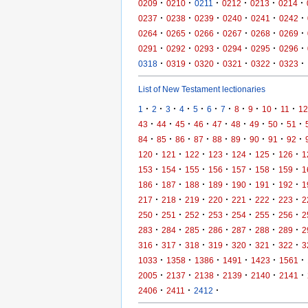
·
·
·
·
·
·
0209
0210
0211
0212
0213
0214
·
·
·
·
·
·
0237
0238
0239
0240
0241
0242
·
·
·
·
·
·
0264
0265
0266
0267
0268
0269
·
·
·
·
·
·
0291
0292
0293
0294
0295
0296
·
·
·
·
·
·
0318
0319
0320
0321
0322
0323
List of New Testament lectionaries
·
·
·
·
·
·
·
·
·
·
·
1
2
3
4
5
6
7
8
9
10
11
12
·
·
·
·
·
·
·
·
·
43
44
45
46
47
48
49
50
51
·
·
·
·
·
·
·
·
·
84
85
86
87
88
89
90
91
92
·
·
·
·
·
·
·
120
121
122
123
124
125
126
1
·
·
·
·
·
·
·
153
154
155
156
157
158
159
1
·
·
·
·
·
·
·
186
187
188
189
190
191
192
1
·
·
·
·
·
·
·
217
218
219
220
221
222
223
2
·
·
·
·
·
·
·
250
251
252
253
254
255
256
2
·
·
·
·
·
·
·
283
284
285
286
287
288
289
2
·
·
·
·
·
·
·
316
317
318
319
320
321
322
3
·
·
·
·
·
·
1033
1358
1386
1491
1423
1561
·
·
·
·
·
·
2005
2137
2138
2139
2140
2141
·
·
·
2406
2411
2412