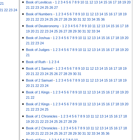
Book of Leviticus
-
1
2
3
4
5
6
7
8
9
10
11
12
13
14
15
16
17
18
19
20
21
21
22
23
24
25
26
27
21
22
23
24
Book of Numbers
-
1
2
3
4
5
6
7
8
9
10
11
12
13
14
15
16
17
18
19
20
21
22
23
24
25
26
27
28
29
30
31
32
33
34
35
36
Book of Deuteronomy
-
1
2
3
4
5
6
7
8
9
10
11
12
13
14
15
16
17
18
19
20
21
22
23
24
25
26
27
28
29
30
31
32
33
34
Book of Joshua
-
1
2
3
4
5
6
7
8
9
10
11
12
13
14
15
16
17
18
19
20
21
22
23
24
Book of Judges
-
1
2
3
4
5
6
7
8
9
10
11
12
13
14
15
16
17
18
19
20
21
Book of Ruth
-
1
2
3
4
Book of 1 Samuel
-
1
2
3
4
5
6
7
8
9
10
11
12
13
14
15
16
17
18
19
20
21
22
23
24
25
26
27
28
29
30
31
Book of 2 Samuel
-
1
2
3
4
5
6
7
8
9
10
11
12
13
14
15
16
17
18
19
20
21
22
23
24
Book of 1 Kings
-
1
2
3
4
5
6
7
8
9
10
11
12
13
14
15
16
17
18
19
20
21
22
Book of 2 Kings
-
1
2
3
4
5
6
7
8
9
10
11
12
13
14
15
16
17
18
19
20
21
22
23
24
25
Book of 1 Chronicles
-
1
2
3
4
5
6
7
8
9
10
11
12
13
14
15
16
17
18
19
20
21
22
23
24
25
26
27
28
29
Book of 2 Chronicles
-
1
2
3
4
5
6
7
8
9
10
11
12
13
14
15
16
17
18
19
20
21
22
23
24
25
26
27
28
29
30
31
32
33
34
35
36
Book of Ezra
-
1
2
3
4
5
6
7
8
9
10