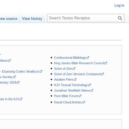
Log in
S
iew source
View history
e
a
r
c
h
Confessional Bibliology
Videos
King James Bible Research Council
Scion of Zion
 - Exposing Codex Sinaiticus
Scion of Zion Versions Compared
le Society
Adullam Films
ionary 1828
KJV Textual Technology
Jonathan Sheffield Videos
Pure Bible Forum
ter in the KJV
David Cloud Articles