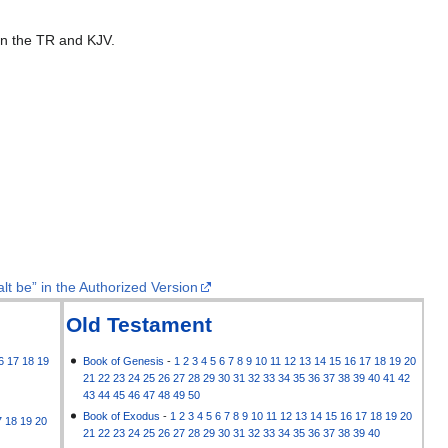
 in the TR and KJV.
lt be” in the Authorized Version
Old Testament
6
17
18
19
Book of Genesis
-
1
2
3
4
5
6
7
8
9
10
11
12
13
14
15
16
17
18
19
20
21
22
23
24
25
26
27
28
29
30
31
32
33
34
35
36
37
38
39
40
41
42
43
44
45
46
47
48
49
50
Book of Exodus
-
1
2
3
4
5
6
7
8
9
10
11
12
13
14
15
16
17
18
19
20
7
18
19
20
21
22
23
24
25
26
27
28
29
30
31
32
33
34
35
36
37
38
39
40