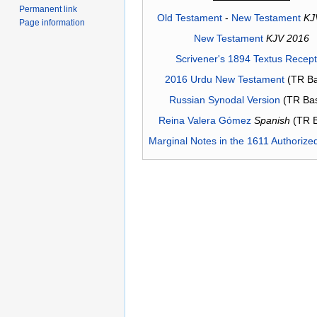
Permanent link
Old Testament
-
New Testament
KJ
Page information
New Testament
KJV 2016
Scrivener's 1894 Textus Recep
2016 Urdu New Testament
(TR Ba
Russian Synodal Version
(TR Ba
Reina Valera Gómez
Spanish
(TR 
Marginal Notes in the 1611 Authorize