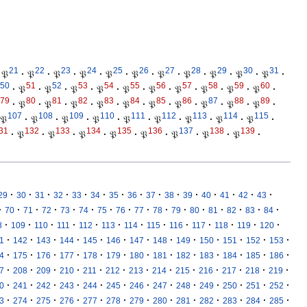
21
22
23
24
25
26
27
28
29
30
31
𝔓
·
𝔓
·
𝔓
·
𝔓
·
𝔓
·
𝔓
·
𝔓
·
𝔓
·
𝔓
·
𝔓
·
𝔓
·
50
51
52
53
54
55
56
57
58
59
60
·
𝔓
·
𝔓
·
𝔓
·
𝔓
·
𝔓
·
𝔓
·
𝔓
·
𝔓
·
𝔓
·
𝔓
·
79
80
81
82
83
84
85
86
87
88
89
·
𝔓
·
𝔓
·
𝔓
·
𝔓
·
𝔓
·
𝔓
·
𝔓
·
𝔓
·
𝔓
·
𝔓
·
107
108
109
110
111
112
113
114
115
𝔓
·
𝔓
·
𝔓
·
𝔓
·
𝔓
·
𝔓
·
𝔓
·
𝔓
·
𝔓
·
31
132
133
134
135
136
137
138
139
·
𝔓
·
𝔓
·
𝔓
·
𝔓
·
𝔓
·
𝔓
·
𝔓
·
𝔓
·
·
·
·
·
·
·
·
·
·
·
·
·
·
·
·
29
30
31
32
33
34
35
36
37
38
39
40
41
42
43
·
·
·
·
·
·
·
·
·
·
·
·
·
·
·
·
70
71
72
73
74
75
76
77
78
79
80
81
82
83
84
·
·
·
·
·
·
·
·
·
·
·
·
·
8
109
110
111
112
113
114
115
116
117
118
119
120
·
·
·
·
·
·
·
·
·
·
·
·
·
1
142
143
144
145
146
147
148
149
150
151
152
153
·
·
·
·
·
·
·
·
·
·
·
·
·
4
175
176
177
178
179
180
181
182
183
184
185
186
·
·
·
·
·
·
·
·
·
·
·
·
·
7
208
209
210
211
212
213
214
215
216
217
218
219
·
·
·
·
·
·
·
·
·
·
·
·
·
0
241
242
243
244
245
246
247
248
249
250
251
252
·
·
·
·
·
·
·
·
·
·
·
·
·
3
274
275
276
277
278
279
280
281
282
283
284
285