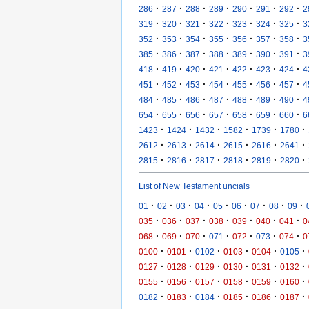
·
·
·
·
·
·
·
286
287
288
289
290
291
292
2
·
·
·
·
·
·
·
319
320
321
322
323
324
325
3
·
·
·
·
·
·
·
352
353
354
355
356
357
358
3
·
·
·
·
·
·
·
385
386
387
388
389
390
391
3
·
·
·
·
·
·
·
418
419
420
421
422
423
424
4
·
·
·
·
·
·
·
451
452
453
454
455
456
457
4
·
·
·
·
·
·
·
484
485
486
487
488
489
490
4
·
·
·
·
·
·
·
654
655
656
657
658
659
660
6
·
·
·
·
·
·
1423
1424
1432
1582
1739
1780
·
·
·
·
·
·
2612
2613
2614
2615
2616
2641
·
·
·
·
·
·
2815
2816
2817
2818
2819
2820
List of New Testament uncials
·
·
·
·
·
·
·
·
·
01
02
03
04
05
06
07
08
09
·
·
·
·
·
·
·
035
036
037
038
039
040
041
0
·
·
·
·
·
·
·
068
069
070
071
072
073
074
0
·
·
·
·
·
·
0100
0101
0102
0103
0104
0105
·
·
·
·
·
·
0127
0128
0129
0130
0131
0132
·
·
·
·
·
·
0155
0156
0157
0158
0159
0160
·
·
·
·
·
·
0182
0183
0184
0185
0186
0187