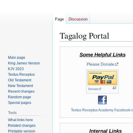
Page
Discussion
Tagalog Portal
Jump
Jump
Some Helpful Links
to
to
Main page
navigation
search
King James Version
Please Donate
KJV 2023
Textus Receptus
Old Testament
New Testament
Donate
Recent changes
Random page
Special pages
Textus Receptus Academy Facebook
Tools
What links here
Related changes
Internal Links
Printable version