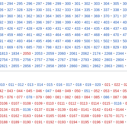
·
·
·
·
·
·
·
·
·
·
·
·
·
93
294
295
296
297
298
299
300
301
302
303
304
305
30
·
·
·
·
·
·
·
·
·
·
·
·
·
26
327
328
329
330
331
332
333
334
335
336
337
338
33
·
·
·
·
·
·
·
·
·
·
·
·
·
59
360
361
362
363
364
365
366
367
368
369
370
371
37
·
·
·
·
·
·
·
·
·
·
·
·
·
92
393
394
395
396
397
398
399
400
401
402
403
404
40
·
·
·
·
·
·
·
·
·
·
·
·
·
25
426
427
428
429
430
431
432
433
434
435
436
437
43
·
·
·
·
·
·
·
·
·
·
·
·
·
58
459
460
461
462
463
464
465
466
467
468
469
470
47
·
·
·
·
·
·
·
·
·
·
·
·
·
91
492
493
494
495
496
497
498
499
500
501
502
503
50
·
·
·
·
·
·
·
·
·
·
·
·
·
61
669
676
685
700
798
823
824
825
826
827
828
829
83
·
·
·
·
·
·
·
·
·
·
·
1813
1834
2050
2053
2059
2060
2061
2062
2174
2268
2344
·
·
·
·
·
·
·
·
·
·
·
2754
2755
2756
2757
2766
2767
2768
2793
2802
2803
2804
·
·
·
·
·
·
·
·
·
·
·
2821
2855
2856
2857
2858
2859
2860
2861
2862
2863
2881
·
·
·
·
·
·
·
·
·
·
·
·
·
010
011
012
013
014
015
016
017
018
019
020
021
022
0
·
·
·
·
·
·
·
·
·
·
·
·
·
42
043
044
045
046
047
048
049
050
051
052
053
054
05
·
·
·
·
·
·
·
·
·
·
·
·
·
75
076
077
078
079
080
081
082
083
084
085
086
087
08
·
·
·
·
·
·
·
·
·
·
·
0106
0107
0108
0109
0110
0111
0112
0113
0114
0115
0116
·
·
·
·
·
·
·
·
·
·
·
0134
0135
0136
0137
0138
0139
0140
0141
0142
0143
0144
·
·
·
·
·
·
·
·
·
·
·
0161
0162
0163
0164
0165
0166
0167
0168
0169
0170
0171
·
·
·
·
·
·
·
·
·
·
·
0188
0189
0190
0191
0192
0193
0194
0195
0196
0197
0198