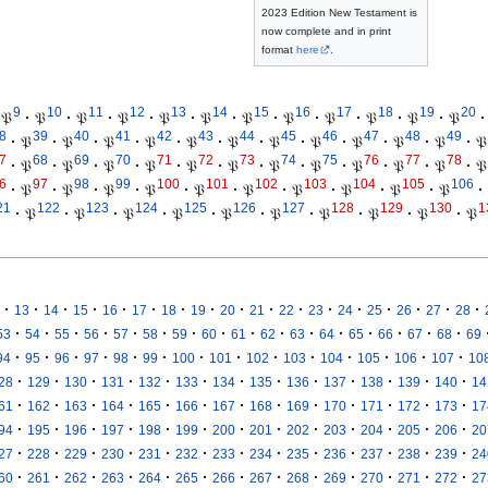
2023 Edition New Testament is
now complete and in print
format
here
.
9
10
11
12
13
14
15
16
17
18
19
20
𝔓
·
𝔓
·
𝔓
·
𝔓
·
𝔓
·
𝔓
·
𝔓
·
𝔓
·
𝔓
·
𝔓
·
𝔓
·
𝔓
·
8
39
40
41
42
43
44
45
46
47
48
49
·
𝔓
·
𝔓
·
𝔓
·
𝔓
·
𝔓
·
𝔓
·
𝔓
·
𝔓
·
𝔓
·
𝔓
·
𝔓
·
𝔓
7
68
69
70
71
72
73
74
75
76
77
78
·
𝔓
·
𝔓
·
𝔓
·
𝔓
·
𝔓
·
𝔓
·
𝔓
·
𝔓
·
𝔓
·
𝔓
·
𝔓
·
𝔓
6
97
98
99
100
101
102
103
104
105
106
·
𝔓
·
𝔓
·
𝔓
·
𝔓
·
𝔓
·
𝔓
·
𝔓
·
𝔓
·
𝔓
·
𝔓
·
21
122
123
124
125
126
127
128
129
130
1
·
𝔓
·
𝔓
·
𝔓
·
𝔓
·
𝔓
·
𝔓
·
𝔓
·
𝔓
·
𝔓
·
𝔓
·
·
·
·
·
·
·
·
·
·
·
·
·
·
·
·
·
13
14
15
16
17
18
19
20
21
22
23
24
25
26
27
28
·
·
·
·
·
·
·
·
·
·
·
·
·
·
·
·
53
54
55
56
57
58
59
60
61
62
63
64
65
66
67
68
69
·
·
·
·
·
·
·
·
·
·
·
·
·
·
94
95
96
97
98
99
100
101
102
103
104
105
106
107
10
·
·
·
·
·
·
·
·
·
·
·
·
·
28
129
130
131
132
133
134
135
136
137
138
139
140
14
·
·
·
·
·
·
·
·
·
·
·
·
·
61
162
163
164
165
166
167
168
169
170
171
172
173
17
·
·
·
·
·
·
·
·
·
·
·
·
·
94
195
196
197
198
199
200
201
202
203
204
205
206
20
·
·
·
·
·
·
·
·
·
·
·
·
·
27
228
229
230
231
232
233
234
235
236
237
238
239
24
·
·
·
·
·
·
·
·
·
·
·
·
·
60
261
262
263
264
265
266
267
268
269
270
271
272
27