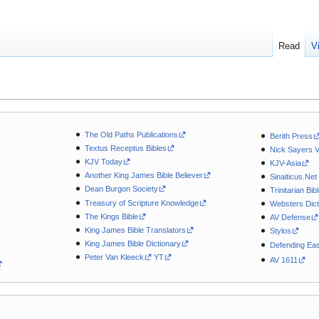
Read
V
The Old Paths Publications
Berith Press
Textus Receptus Bibles
Nick Sayers 
KJV Today
KJV-Asia
Another King James Bible Believer
Sinaiticus.Net
Dean Burgon Society
Trinitarian Bib
Treasury of Scripture Knowledge
Websters Dict
The Kings Bible
AV Defense
King James Bible Translators
Stylos
King James Bible Dictionary
Defending Eas
Peter Van Kleeck
YT
AV 1611