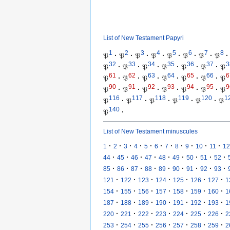
List of New Testament Papyri
1
2
3
4
5
6
7
8
𝔓
·
𝔓
·
𝔓
·
𝔓
·
𝔓
·
𝔓
·
𝔓
·
𝔓
·
32
33
34
35
36
37
3
𝔓
·
𝔓
·
𝔓
·
𝔓
·
𝔓
·
𝔓
·
𝔓
61
62
63
64
65
66
6
𝔓
·
𝔓
·
𝔓
·
𝔓
·
𝔓
·
𝔓
·
𝔓
90
91
92
93
94
95
9
𝔓
·
𝔓
·
𝔓
·
𝔓
·
𝔓
·
𝔓
·
𝔓
116
117
118
119
120
1
𝔓
·
𝔓
·
𝔓
·
𝔓
·
𝔓
·
𝔓
140
𝔓
·
List of New Testament minuscules
·
·
·
·
·
·
·
·
·
·
·
1
2
3
4
5
6
7
8
9
10
11
12
·
·
·
·
·
·
·
·
·
44
45
46
47
48
49
50
51
52
·
·
·
·
·
·
·
·
·
85
86
87
88
89
90
91
92
93
·
·
·
·
·
·
·
121
122
123
124
125
126
127
1
·
·
·
·
·
·
·
154
155
156
157
158
159
160
1
·
·
·
·
·
·
·
187
188
189
190
191
192
193
1
·
·
·
·
·
·
·
220
221
222
223
224
225
226
2
·
·
·
·
·
·
·
253
254
255
256
257
258
259
2