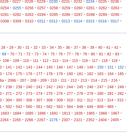
·
·
·
·
·
·
·
·
·
·
0226
0227
0228
0229
0230
0231
0232
0234
0235
0236
·
·
·
·
·
·
·
·
·
·
0254
0255
0256
0257
0258
0259
0260
0261
0262
0263
·
·
·
·
·
·
·
·
·
·
0281
0282
0283
0284
0285
0286
0287
0288
0289
0290
·
·
·
·
·
·
·
·
·
·
0308
0309
0310
0311
0312
0313
0314
0315
0316
0317
·
·
·
·
·
·
·
·
·
·
·
·
·
·
·
28
29
30
31
32
33
34
35
36
37
38
39
40
41
42
·
·
·
·
·
·
·
·
·
·
·
·
·
·
·
·
69
70
71
72
73
74
75
76
77
78
79
80
81
82
83
·
·
·
·
·
·
·
·
·
·
·
·
·
108
109
110
111
112
113
114
115
116
117
118
119
·
·
·
·
·
·
·
·
·
·
·
·
·
0
141
142
143
144
145
146
147
148
149
150
151
152
·
·
·
·
·
·
·
·
·
·
·
·
·
3
174
175
176
177
178
179
180
181
182
183
184
185
·
·
·
·
·
·
·
·
·
·
·
·
6a
206b
207
208
209
210
211
212
213
214
215
216
·
·
·
·
·
·
·
·
·
·
·
·
·
7
238
239
240
241
242
243
244
245
246
247
248
249
·
·
·
·
·
·
·
·
·
·
·
·
·
0
271
272
273
274
275
276
277
278
279
280
281
282
·
·
·
·
·
·
·
·
·
·
·
·
·
3
304
305
306
307
308
309
310
311
312
313
314
315
·
·
·
·
·
·
·
·
·
·
·
·
1
502
542
560
561
562
563
564
648
649
809
965
·
·
·
·
·
·
·
·
·
·
1683
1684
1685
1686
1691
1813
1839
1965
1966
1967
·
·
·
·
·
·
·
·
·
·
2264
2265
2266
2267
2276
2307
2321
2352
2404
2405