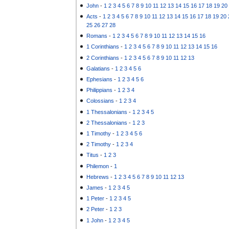
John
-
1
2
3
4
5
6
7
8
9
10
11
12
13
14
15
16
17
18
19
20
Acts
-
1
2
3
4
5
6
7
8
9
10
11
12
13
14
15
16
17
18
19
20
25
26
27
28
Romans
-
1
2
3
4
5
6
7
8
9
10
11
12
13
14
15
16
1 Corinthians
-
1
2
3
4
5
6
7
8
9
10
11
12
13
14
15
16
2 Corinthians
-
1
2
3
4
5
6
7
8
9
10
11
12
13
Galatians
-
1
2
3
4
5
6
Ephesians
-
1
2
3
4
5
6
Philippians
-
1
2
3
4
Colossians
-
1
2
3
4
1 Thessalonians
-
1
2
3
4
5
2 Thessalonians
-
1
2
3
1 Timothy
-
1
2
3
4
5
6
2 Timothy
-
1
2
3
4
Titus
-
1
2
3
Philemon
-
1
Hebrews
-
1
2
3
4
5
6
7
8
9
10
11
12
13
James
-
1
2
3
4
5
1 Peter
-
1
2
3
4
5
2 Peter
-
1
2
3
1 John
-
1
2
3
4
5