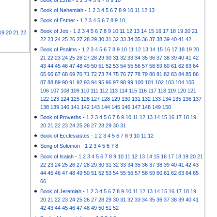
Book of Nehemiah
-
1
2
3
4
5
6
7
8
9
10
11
12
13
Book of Esther
-
1
2
3
4
5
6
7
8
9
10
Book of Job
-
1
2
3
4
5
6
7
8
9
10
11
12
13
14
15
16
17
18
19
20
21
19
20
21
22
22
23
24
25
26
27
28
29
30
31
32
33
34
35
36
37
38
39
40
41
42
Book of Psalms
-
1
2
3
4
5
6
7
8
9
10
11
12
13
14
15
16
17
18
19
20
21
22
23
24
25
26
27
28
29
30
31
32
33
34
35
36
37
38
39
40
41
42
43
44
45
46
47
48
49
50
51
52
53
54
55
56
57
58
59
60
61
62
63
64
65
66
67
68
69
70
71
72
73
74
75
76
77
78
79
80
81
82
83
84
85
86
87
88
89
90
91
92
93
94
95
96
97
98
99
100
101
102
103
104
105
106
107
108
109
110
111
112
113
114
115
116
117
118
119
120
121
122
123
124
125
126
127
128
129
130
131
132
133
134
135
136
137
138
139
140
141
142
143
144
145
146
147
148
149
150
Book of Proverbs
-
1
2
3
4
5
6
7
8
9
10
11
12
13
14
15
16
17
18
19
20
21
22
23
24
25
26
27
28
29
30
31
Book of Ecclesiastes
-
1
2
3
4
5
6
7
8
9
10
11
12
Song of Solomon
-
1
2
3
4
5
6
7
8
Book of Isaiah
-
1
2
3
4
5
6
7
8
9
10
11
12
13
14
15
16
17
18
19
20
21
22
23
24
25
26
27
28
29
30
31
32
33
34
35
36
37
38
39
40
41
42
43
44
45
46
47
48
49
50
51
52
53
54
55
56
57
58
59
60
61
62
63
64
65
66
Book of Jeremiah
-
1
2
3
4
5
6
7
8
9
10
11
12
13
14
15
16
17
18
19
20
21
22
23
24
25
26
27
28
29
30
31
32
33
34
35
36
37
38
39
40
41
42
43
44
45
46
47
48
49
50
51
52