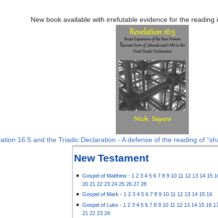
New book available with irrefutable evidence for the reading
ation 16:5 and the Triadic Declaration - A defense of the reading of “sha
New Testament
Gospel of Matthew
-
1
2
3
4
5
6
7
8
9
10
11
12
13
14
15
1
20
21
22
23
24
25
26
27
28
Gospel of Mark
-
1
2
3
4
5
6
7
8
9
10
11
12
13
14
15
16
Gospel of Luke
-
1
2
3
4
5
6
7
8
9
10
11
12
13
14
15
16
1
21
22
23
24