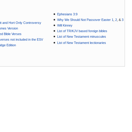
Ephesians 3:9
Why We Should Not Passover Easter 1
,
2
, &
3
t and Hort Only Controversy
Will Kinney
ames Version
List of TR/KJV based foreign bibles
ted Bible Verses
List of New Testament minuscules
e verses not included in the ESV
List of New Testament lectionaries
dge Edition