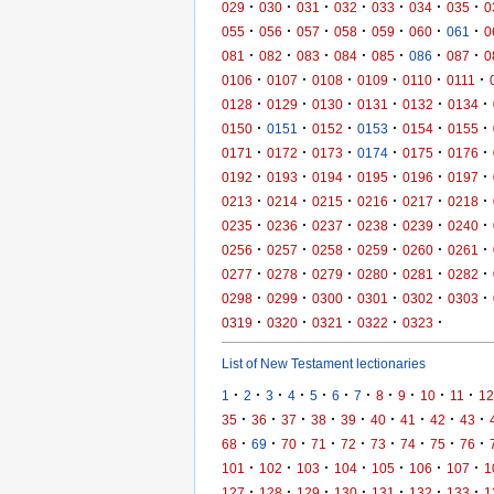
·
·
·
·
·
·
·
029
030
031
032
033
034
035
0
·
·
·
·
·
·
·
055
056
057
058
059
060
061
0
·
·
·
·
·
·
·
081
082
083
084
085
086
087
0
·
·
·
·
·
·
0106
0107
0108
0109
0110
0111
·
·
·
·
·
·
0128
0129
0130
0131
0132
0134
·
·
·
·
·
·
0150
0151
0152
0153
0154
0155
·
·
·
·
·
·
0171
0172
0173
0174
0175
0176
·
·
·
·
·
·
0192
0193
0194
0195
0196
0197
·
·
·
·
·
·
0213
0214
0215
0216
0217
0218
·
·
·
·
·
·
0235
0236
0237
0238
0239
0240
·
·
·
·
·
·
0256
0257
0258
0259
0260
0261
·
·
·
·
·
·
0277
0278
0279
0280
0281
0282
·
·
·
·
·
·
0298
0299
0300
0301
0302
0303
·
·
·
·
·
0319
0320
0321
0322
0323
List of New Testament lectionaries
·
·
·
·
·
·
·
·
·
·
·
1
2
3
4
5
6
7
8
9
10
11
12
·
·
·
·
·
·
·
·
·
35
36
37
38
39
40
41
42
43
·
·
·
·
·
·
·
·
·
68
69
70
71
72
73
74
75
76
·
·
·
·
·
·
·
101
102
103
104
105
106
107
1
·
·
·
·
·
·
·
127
128
129
130
131
132
133
1