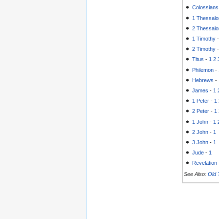
Colossians
1 Thessalo
2 Thessalo
1 Timothy
2 Timothy
Titus
-
1
2
Philemon
-
Hebrews
-
James
-
1
1 Peter
-
1
2 Peter
-
1
1 John
-
1
2 John
-
1
3 John
-
1
Jude
-
1
Revelation
See Also:
Old 