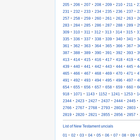
·
·
·
·
·
·
·
205
206
207
208
209
210
211
2
·
·
·
·
·
·
·
231
232
233
234
235
236
237
2
·
·
·
·
·
·
·
257
258
259
260
261
262
263
2
·
·
·
·
·
·
·
283
284
285
286
287
288
289
2
·
·
·
·
·
·
·
309
310
311
312
313
314
315
3
·
·
·
·
·
·
·
335
336
337
338
339
340
341
3
·
·
·
·
·
·
·
361
362
363
364
365
366
367
3
·
·
·
·
·
·
·
387
388
389
390
391
392
393
3
·
·
·
·
·
·
·
413
414
415
416
417
418
419
4
·
·
·
·
·
·
·
439
440
441
442
443
444
445
4
·
·
·
·
·
·
·
465
466
467
468
469
470
471
4
·
·
·
·
·
·
·
491
492
493
494
495
496
497
4
·
·
·
·
·
·
·
654
655
656
657
658
659
660
6
·
·
·
·
·
·
918
1071
1143
1152
1241
1253
1
·
·
·
·
·
·
2344
2423
2427
2437
2444
2445
·
·
·
·
·
·
2766
2767
2768
2793
2802
2803
·
·
·
·
·
·
2819
2820
2821
2855
2856
2857
List of New Testament uncials
·
·
·
·
·
·
·
·
·
01
02
03
04
05
06
07
08
09