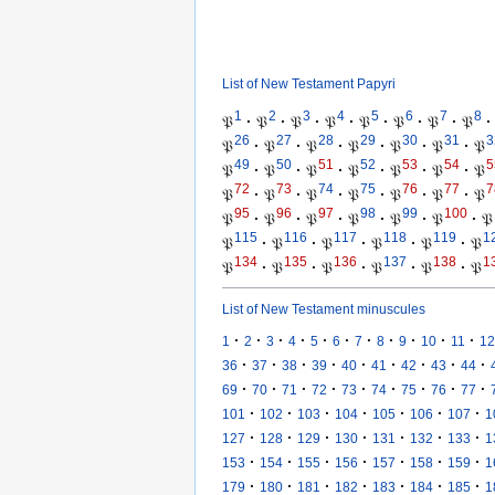
List of New Testament Papyri
1
2
3
4
5
6
7
8
𝔓
·
𝔓
·
𝔓
·
𝔓
·
𝔓
·
𝔓
·
𝔓
·
𝔓
·
26
27
28
29
30
31
3
𝔓
·
𝔓
·
𝔓
·
𝔓
·
𝔓
·
𝔓
·
𝔓
49
50
51
52
53
54
5
𝔓
·
𝔓
·
𝔓
·
𝔓
·
𝔓
·
𝔓
·
𝔓
72
73
74
75
76
77
7
𝔓
·
𝔓
·
𝔓
·
𝔓
·
𝔓
·
𝔓
·
𝔓
95
96
97
98
99
100
𝔓
·
𝔓
·
𝔓
·
𝔓
·
𝔓
·
𝔓
·
𝔓
115
116
117
118
119
1
𝔓
·
𝔓
·
𝔓
·
𝔓
·
𝔓
·
𝔓
134
135
136
137
138
1
𝔓
·
𝔓
·
𝔓
·
𝔓
·
𝔓
·
𝔓
List of New Testament minuscules
·
·
·
·
·
·
·
·
·
·
·
1
2
3
4
5
6
7
8
9
10
11
12
·
·
·
·
·
·
·
·
·
36
37
38
39
40
41
42
43
44
·
·
·
·
·
·
·
·
·
69
70
71
72
73
74
75
76
77
·
·
·
·
·
·
·
101
102
103
104
105
106
107
1
·
·
·
·
·
·
·
127
128
129
130
131
132
133
1
·
·
·
·
·
·
·
153
154
155
156
157
158
159
1
·
·
·
·
·
·
·
179
180
181
182
183
184
185
1