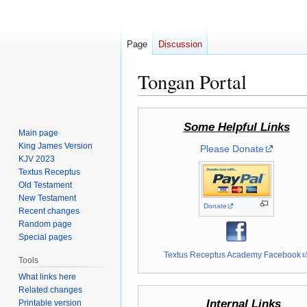
Page
Discussion
Tongan Portal
Jump
Jump
Some Helpful Links
to
to
Main page
navigation
search
King James Version
Please Donate
KJV 2023
Textus Receptus
Old Testament
New Testament
Donate
Recent changes
Random page
Special pages
Textus Receptus Academy Facebook
Tools
What links here
Related changes
Internal Links
Printable version