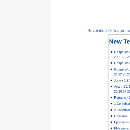
Revelation 16:5 and the
New Te
Gospel of 
20
21
22
2
Gospel of 
Gospel of 
21
22
23
2
John
-
1
2
Acts
-
1
2
25
26
27
2
Romans
-
1 Corinthia
2 Corinthia
Galatians
Ephesians
Philippians