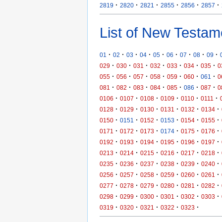
·
·
·
·
·
·
2819
2820
2821
2855
2856
2857
List of New Testam
·
·
·
·
·
·
·
·
·
01
02
03
04
05
06
07
08
09
·
·
·
·
·
·
·
029
030
031
032
033
034
035
0
·
·
·
·
·
·
·
055
056
057
058
059
060
061
0
·
·
·
·
·
·
·
081
082
083
084
085
086
087
0
·
·
·
·
·
·
0106
0107
0108
0109
0110
0111
·
·
·
·
·
·
0128
0129
0130
0131
0132
0134
·
·
·
·
·
·
0150
0151
0152
0153
0154
0155
·
·
·
·
·
·
0171
0172
0173
0174
0175
0176
·
·
·
·
·
·
0192
0193
0194
0195
0196
0197
·
·
·
·
·
·
0213
0214
0215
0216
0217
0218
·
·
·
·
·
·
0235
0236
0237
0238
0239
0240
·
·
·
·
·
·
0256
0257
0258
0259
0260
0261
·
·
·
·
·
·
0277
0278
0279
0280
0281
0282
·
·
·
·
·
·
0298
0299
0300
0301
0302
0303
·
·
·
·
·
0319
0320
0321
0322
0323