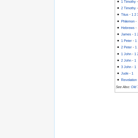
1 Timothy
2 Timothy
Titus
-
1
2
Philemon
-
Hebrews
-
James
-
1
1 Peter
-
1
2 Peter
-
1
1 John
-
1
2 John
-
1
3 John
-
1
Jude
-
1
Revelation
See Also:
Old 