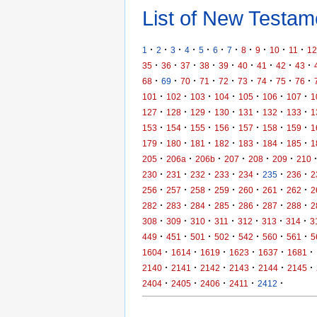
List of New Testame
·
·
·
·
·
·
·
·
·
·
·
1
2
3
4
5
6
7
8
9
10
11
12
·
·
·
·
·
·
·
·
·
35
36
37
38
39
40
41
42
43
·
·
·
·
·
·
·
·
·
68
69
70
71
72
73
74
75
76
·
·
·
·
·
·
·
101
102
103
104
105
106
107
1
·
·
·
·
·
·
·
127
128
129
130
131
132
133
1
·
·
·
·
·
·
·
153
154
155
156
157
158
159
1
·
·
·
·
·
·
·
179
180
181
182
183
184
185
1
·
·
·
·
·
·
205
206a
206b
207
208
209
210
·
·
·
·
·
·
·
230
231
232
233
234
235
236
2
·
·
·
·
·
·
·
256
257
258
259
260
261
262
2
·
·
·
·
·
·
·
282
283
284
285
286
287
288
2
·
·
·
·
·
·
·
308
309
310
311
312
313
314
3
·
·
·
·
·
·
·
449
451
501
502
542
560
561
5
·
·
·
·
·
·
1604
1614
1619
1623
1637
1681
·
·
·
·
·
·
2140
2141
2142
2143
2144
2145
·
·
·
·
·
2404
2405
2406
2411
2412