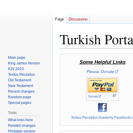
Page
Discussion
Turkish Porta
Jump
Jump
Main page
Some Helpful Links
to
to
King James Version
KJV 2023
navigation
search
Please Donate
Textus Receptus
Old Testament
New Testament
Recent changes
Donate
Random page
Special pages
Tools
Textus Receptus Academy Facebook
What links here
Related changes
Printable version