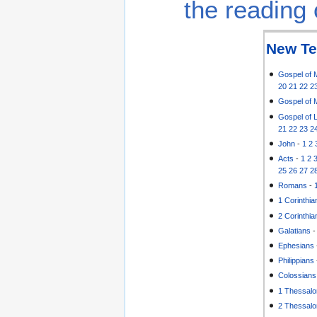
the reading 
New Te
Gospel of 
20
21
22
2
Gospel of 
Gospel of 
21
22
23
2
John
-
1
2
Acts
-
1
2
25
26
27
2
Romans
-
1 Corinthia
2 Corinthia
Galatians
Ephesians
Philippians
Colossians
1 Thessalo
2 Thessalo