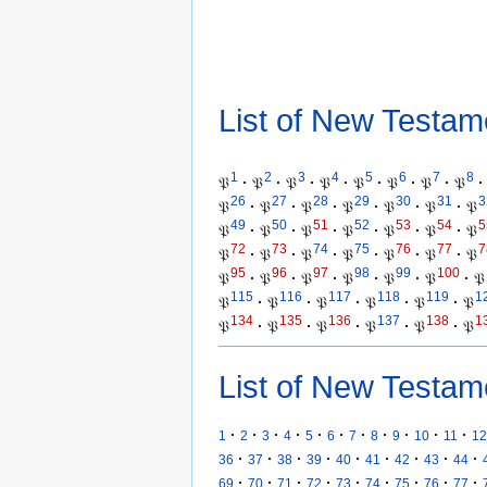
List of New Testam
1
2
3
4
5
6
7
8
𝔓
·
𝔓
·
𝔓
·
𝔓
·
𝔓
·
𝔓
·
𝔓
·
𝔓
·
26
27
28
29
30
31
3
𝔓
·
𝔓
·
𝔓
·
𝔓
·
𝔓
·
𝔓
·
𝔓
49
50
51
52
53
54
5
𝔓
·
𝔓
·
𝔓
·
𝔓
·
𝔓
·
𝔓
·
𝔓
72
73
74
75
76
77
7
𝔓
·
𝔓
·
𝔓
·
𝔓
·
𝔓
·
𝔓
·
𝔓
95
96
97
98
99
100
𝔓
·
𝔓
·
𝔓
·
𝔓
·
𝔓
·
𝔓
·
𝔓
115
116
117
118
119
1
𝔓
·
𝔓
·
𝔓
·
𝔓
·
𝔓
·
𝔓
134
135
136
137
138
1
𝔓
·
𝔓
·
𝔓
·
𝔓
·
𝔓
·
𝔓
List of New Testam
·
·
·
·
·
·
·
·
·
·
·
1
2
3
4
5
6
7
8
9
10
11
12
·
·
·
·
·
·
·
·
·
36
37
38
39
40
41
42
43
44
·
·
·
·
·
·
·
·
·
69
70
71
72
73
74
75
76
77