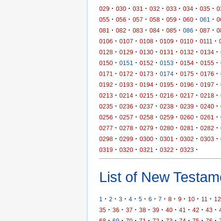
·
·
·
·
·
·
·
029
030
031
032
033
034
035
0
·
·
·
·
·
·
·
055
056
057
058
059
060
061
0
·
·
·
·
·
·
·
081
082
083
084
085
086
087
0
·
·
·
·
·
·
0106
0107
0108
0109
0110
0111
·
·
·
·
·
·
0128
0129
0130
0131
0132
0134
·
·
·
·
·
·
0150
0151
0152
0153
0154
0155
·
·
·
·
·
·
0171
0172
0173
0174
0175
0176
·
·
·
·
·
·
0192
0193
0194
0195
0196
0197
·
·
·
·
·
·
0213
0214
0215
0216
0217
0218
·
·
·
·
·
·
0235
0236
0237
0238
0239
0240
·
·
·
·
·
·
0256
0257
0258
0259
0260
0261
·
·
·
·
·
·
0277
0278
0279
0280
0281
0282
·
·
·
·
·
·
0298
0299
0300
0301
0302
0303
·
·
·
·
·
0319
0320
0321
0322
0323
List of New Testame
·
·
·
·
·
·
·
·
·
·
·
1
2
3
4
5
6
7
8
9
10
11
12
·
·
·
·
·
·
·
·
·
35
36
37
38
39
40
41
42
43
·
·
·
·
·
·
·
·
·
68
69
70
71
72
73
74
75
76