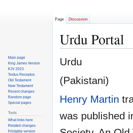
Page
Discussion
Urdu Portal
Jump
Jump
Main page
Urdu
to
to
King James Version
KJV 2023
navigation
search
Textus Receptus
(Pakistani)
Old Testament
New Testament
Recent changes
Henry Martin
tr
Random page
Special pages
was published i
Tools
What links here
Related changes
Society. An Old
Printable version