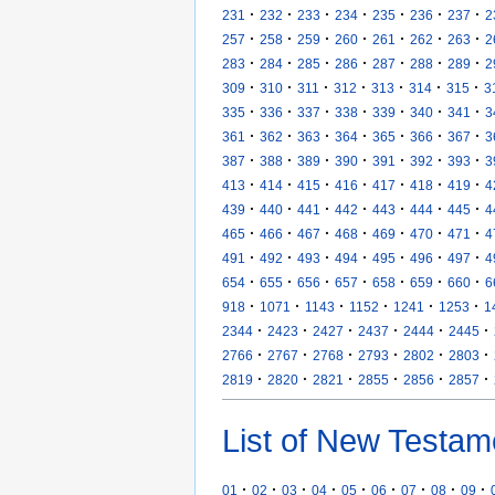
·
·
·
·
·
·
·
231
232
233
234
235
236
237
2
·
·
·
·
·
·
·
257
258
259
260
261
262
263
2
·
·
·
·
·
·
·
283
284
285
286
287
288
289
2
·
·
·
·
·
·
·
309
310
311
312
313
314
315
3
·
·
·
·
·
·
·
335
336
337
338
339
340
341
3
·
·
·
·
·
·
·
361
362
363
364
365
366
367
3
·
·
·
·
·
·
·
387
388
389
390
391
392
393
3
·
·
·
·
·
·
·
413
414
415
416
417
418
419
4
·
·
·
·
·
·
·
439
440
441
442
443
444
445
4
·
·
·
·
·
·
·
465
466
467
468
469
470
471
4
·
·
·
·
·
·
·
491
492
493
494
495
496
497
4
·
·
·
·
·
·
·
654
655
656
657
658
659
660
6
·
·
·
·
·
·
918
1071
1143
1152
1241
1253
1
·
·
·
·
·
·
2344
2423
2427
2437
2444
2445
·
·
·
·
·
·
2766
2767
2768
2793
2802
2803
·
·
·
·
·
·
2819
2820
2821
2855
2856
2857
List of New Testam
·
·
·
·
·
·
·
·
·
01
02
03
04
05
06
07
08
09