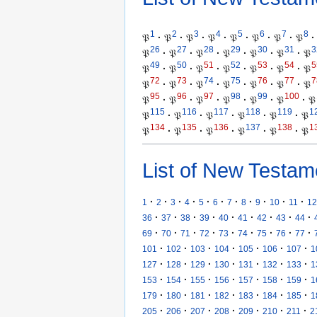
1
2
3
4
5
6
7
8
𝔓
·
𝔓
·
𝔓
·
𝔓
·
𝔓
·
𝔓
·
𝔓
·
𝔓
·
26
27
28
29
30
31
3
𝔓
·
𝔓
·
𝔓
·
𝔓
·
𝔓
·
𝔓
·
𝔓
49
50
51
52
53
54
5
𝔓
·
𝔓
·
𝔓
·
𝔓
·
𝔓
·
𝔓
·
𝔓
72
73
74
75
76
77
7
𝔓
·
𝔓
·
𝔓
·
𝔓
·
𝔓
·
𝔓
·
𝔓
95
96
97
98
99
100
𝔓
·
𝔓
·
𝔓
·
𝔓
·
𝔓
·
𝔓
·
𝔓
115
116
117
118
119
1
𝔓
·
𝔓
·
𝔓
·
𝔓
·
𝔓
·
𝔓
134
135
136
137
138
1
𝔓
·
𝔓
·
𝔓
·
𝔓
·
𝔓
·
𝔓
List of New Testam
·
·
·
·
·
·
·
·
·
·
·
1
2
3
4
5
6
7
8
9
10
11
12
·
·
·
·
·
·
·
·
·
36
37
38
39
40
41
42
43
44
·
·
·
·
·
·
·
·
·
69
70
71
72
73
74
75
76
77
·
·
·
·
·
·
·
101
102
103
104
105
106
107
1
·
·
·
·
·
·
·
127
128
129
130
131
132
133
1
·
·
·
·
·
·
·
153
154
155
156
157
158
159
1
·
·
·
·
·
·
·
179
180
181
182
183
184
185
1
·
·
·
·
·
·
·
205
206
207
208
209
210
211
2