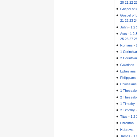
20
21
22
2
Gospel of 
Gospel of 
21
22
23
2
John
-
1
2
Acts
-
1
2
25
26
27
2
Romans
-
1 Corinthia
2 Corinthia
Galatians
Ephesians
Philippians
Colossians
1 Thessalo
2 Thessalo
1 Timothy
2 Timothy
Titus
-
1
2
Philemon
-
Hebrews
-
James
-
1