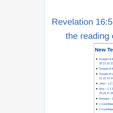
Revelation 16:5
the reading 
New Te
Gospel of 
20
21
22
2
Gospel of 
Gospel of 
21
22
23
2
John
-
1
2
Acts
-
1
2
25
26
27
2
Romans
-
1 Corinthia
2 Corinthia