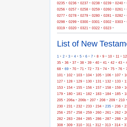
·
·
·
·
·
·
0235
0236
0237
0238
0239
0240
·
·
·
·
·
·
0256
0257
0258
0259
0260
0261
·
·
·
·
·
·
0277
0278
0279
0280
0281
0282
·
·
·
·
·
·
0298
0299
0300
0301
0302
0303
·
·
·
·
·
0319
0320
0321
0322
0323
List of New Testame
·
·
·
·
·
·
·
·
·
·
·
1
2
3
4
5
6
7
8
9
10
11
12
·
·
·
·
·
·
·
·
·
35
36
37
38
39
40
41
42
43
·
·
·
·
·
·
·
·
·
68
69
70
71
72
73
74
75
76
·
·
·
·
·
·
·
101
102
103
104
105
106
107
1
·
·
·
·
·
·
·
127
128
129
130
131
132
133
1
·
·
·
·
·
·
·
153
154
155
156
157
158
159
1
·
·
·
·
·
·
·
179
180
181
182
183
184
185
1
·
·
·
·
·
·
205
206a
206b
207
208
209
210
·
·
·
·
·
·
·
230
231
232
233
234
235
236
2
·
·
·
·
·
·
·
256
257
258
259
260
261
262
2
·
·
·
·
·
·
·
282
283
284
285
286
287
288
2
·
·
·
·
·
·
·
308
309
310
311
312
313
314
3