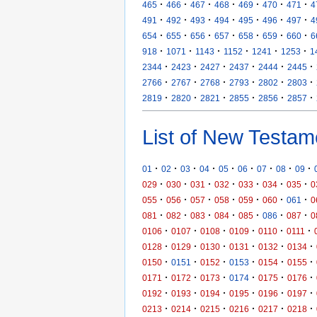
·
·
·
·
·
·
·
465
466
467
468
469
470
471
4
·
·
·
·
·
·
·
491
492
493
494
495
496
497
4
·
·
·
·
·
·
·
654
655
656
657
658
659
660
6
·
·
·
·
·
·
918
1071
1143
1152
1241
1253
1
·
·
·
·
·
·
2344
2423
2427
2437
2444
2445
·
·
·
·
·
·
2766
2767
2768
2793
2802
2803
·
·
·
·
·
·
2819
2820
2821
2855
2856
2857
List of New Testam
·
·
·
·
·
·
·
·
·
01
02
03
04
05
06
07
08
09
·
·
·
·
·
·
·
029
030
031
032
033
034
035
0
·
·
·
·
·
·
·
055
056
057
058
059
060
061
0
·
·
·
·
·
·
·
081
082
083
084
085
086
087
0
·
·
·
·
·
·
0106
0107
0108
0109
0110
0111
·
·
·
·
·
·
0128
0129
0130
0131
0132
0134
·
·
·
·
·
·
0150
0151
0152
0153
0154
0155
·
·
·
·
·
·
0171
0172
0173
0174
0175
0176
·
·
·
·
·
·
0192
0193
0194
0195
0196
0197
·
·
·
·
·
·
0213
0214
0215
0216
0217
0218