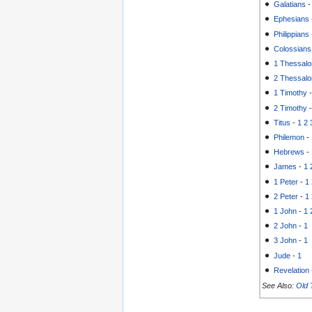
Galatians
Ephesians
Philippians
Colossians
1 Thessalo
2 Thessalo
1 Timothy
2 Timothy
Titus
-
1
2
Philemon
-
Hebrews
-
James
-
1
1 Peter
-
1
2 Peter
-
1
1 John
-
1
2 John
-
1
3 John
-
1
Jude
-
1
Revelation
See Also:
Old 