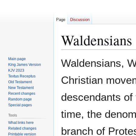
Page
Discussion
Waldensians
Jump
Jump
Main page
Waldensians, W
to
to
King James Version
KJV 2023
navigation
search
Textus Receptus
Christian movem
Old Testament
New Testament
descendants of w
Recent changes
Random page
Special pages
time, the denom
Tools
What links here
branch of Protes
Related changes
Printable version